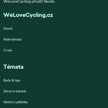
WeLoveCycling přiváží Škoda.
WeLoveCycling.cz
Domů
Naše témata
O nás
Témata
Rady & tipy
Zdraví a trénink
Silniční cyklistika