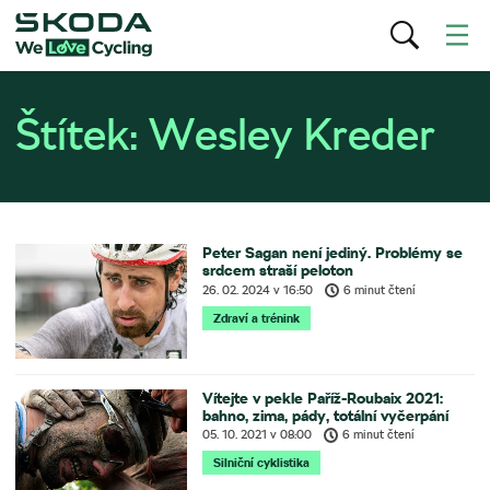
Štítek:
Wesley Kreder
Peter Sagan není jediný. Problémy se
srdcem straší peloton
26. 02. 2024
v
16:50
6 minut čtení
Zdraví a trénink
Vítejte v pekle Paříž-Roubaix 2021:
bahno, zima, pády, totální vyčerpání
05. 10. 2021
v
08:00
6 minut čtení
Silniční cyklistika