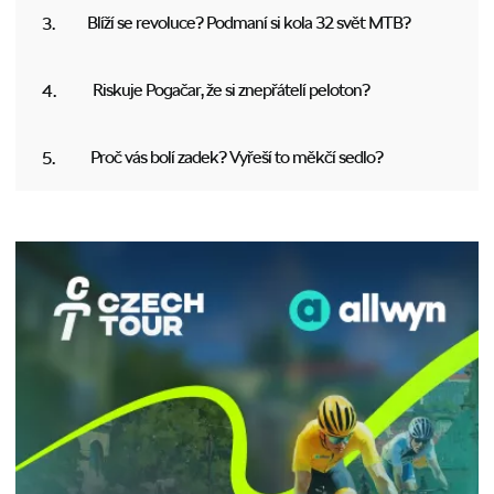
Blíží se revoluce? Podmaní si kola 32 svět MTB?
Riskuje Pogačar, že si znepřátelí peloton?
Proč vás bolí zadek? Vyřeší to měkčí sedlo?