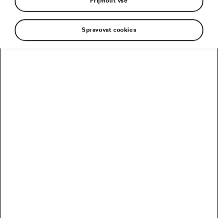
Přijmout vše
TdF
Spravovat cookies
Doporučené
Kolik vydělali Češi na Tour? Kdo je největší boháč a
chuďas?
Trakař, na kterém nechce jezdit nikdo. Ani Pogačar