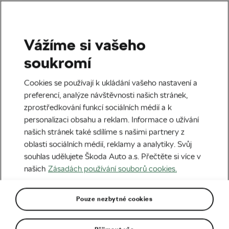
Vážíme si vašeho
Štítek:
Trofej pro vítěze
soukromí
Tour de France
Cookies se používají k ukládání vašeho nastavení a
preferencí, analýze návštěvnosti našich stránek,
zprostředkování funkcí sociálních médií a k
personalizaci obsahu a reklam. Informace o užívání
našich stránek také sdílíme s našimi partnery z
Změna na Tour po 50 letech! Rozhodl
oblasti sociálních médií, reklamy a analytiky. Svůj
o ní prezident Francie
souhlas udělujete Škoda Auto a.s. Přečtěte si více v
05. 07. 2026
v
12:24
našich
Zásadách používání souborů cookies.
Tour de France
Pouze nezbytné cookies
Čtyři kilogramy křišťálu pro vítěze
Tour de France znovu z Česka
08. 09. 2020
v
09:00
5 minut čtení