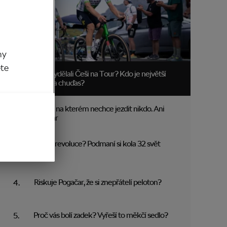
my
ěte
Kolik vydělali Češi na Tour? Kdo je největší
boháč a chuďas?
Trakař, na kterém nechce jezdit nikdo. Ani
Pogačar
Blíží se revoluce? Podmaní si kola 32 svět
MTB?
Riskuje Pogačar, že si znepřátelí peloton?
Proč vás bolí zadek? Vyřeší to měkčí sedlo?