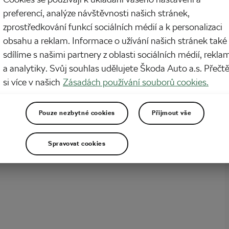
preferencí, analýze návštěvnosti našich stránek,
ulin. Nurofen. Ibalgin. Paralen. Tramal… Asi každý dospělý jedinec v životě
zprostředkování funkcí sociálních médií a k personalizaci
jen po některém z uvedených preparátů, když mu bylo ouvej. Jenže čím dal
e stává, že prášek či dokonce prášky proti bolesti si hobby sportovci berou i
obsahu a reklam. Informace o užívání našich stránek také
během sportovního…
sdílíme s našimi partnery z oblasti sociálních médií, rekla
a analytiky. Svůj souhlas udělujete Škoda Auto a.s. Přečt
si více v našich
Zásadách používání souborů cookies.
Pouze nezbytné cookies
Přijmout vše
Spravovat cookies