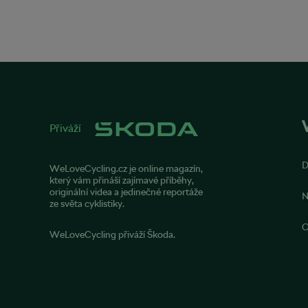
Přiváží
WeLoveCycling.cz je online magazín,
který vám přináší zajímavé příběhy,
originální videa a jedinečné reportáže
N
ze světa cyklistiky.
O
WeLoveCycling přiváží Škoda.