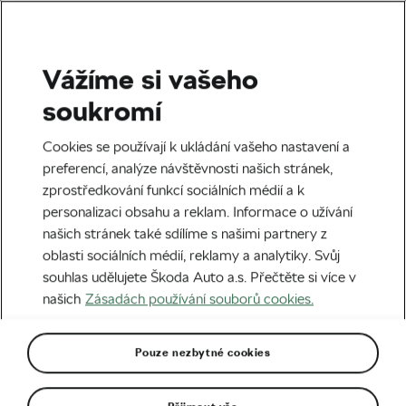
Vážíme si vašeho
Štítek:
Radar Garmin
soukromí
Varia
Cookies se používají k ukládání vašeho nastavení a
preferencí, analýze návštěvnosti našich stránek,
zprostředkování funkcí sociálních médií a k
personalizaci obsahu a reklam. Informace o užívání
našich stránek také sdílíme s našimi partnery z
Oči vzadu! Garmin Varia zvyšuje
oblasti sociálních médií, reklamy a analytiky. Svůj
bezpečí a požitek z jízdy
souhlas udělujete Škoda Auto a.s. Přečtěte si více v
04. 08. 2023
v
17:12
5 minut čtení
našich
Zásadách používání souborů cookies.
Rady & tipy
Pouze nezbytné cookies
Garmin Edge 540: skvělý pomocník,
který oživí trénink
16. 06. 2023
v
15:00
7 minut čtení