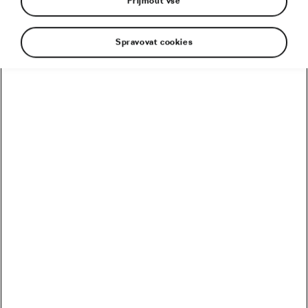
Přijmout vše
Rady & tipy
Spravovat cookies
Garmin Varia. Pro pocit bezpečí na
rozbité silnici i při jízdě ve skupině
08. 04. 2020
v
08:30
4 minuty čtení
Bezpečnost
Doporučené