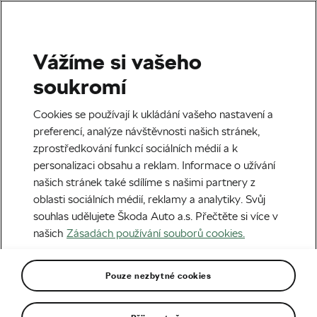
Vážíme si vašeho
Štítek:
Petr Čech
soukromí
Cookies se používají k ukládání vašeho nastavení a
preferencí, analýze návštěvnosti našich stránek,
zprostředkování funkcí sociálních médií a k
Sportovní ikony na besedě, pak
personalizaci obsahu a reklam. Informace o užívání
závody a soutěže
našich stránek také sdílíme s našimi partnery z
17. 06. 2026
v
08:00
6 minut čtení
oblasti sociálních médií, reklamy a analytiky. Svůj
Silniční cyklistika
souhlas udělujete Škoda Auto a.s. Přečtěte si více v
našich
Zásadách používání souborů cookies.
Luxus, co je (ne)dostupný i legendě
17. 03. 2026
v
12:27
6 minut čtení
Pouze nezbytné cookies
Cyklistika