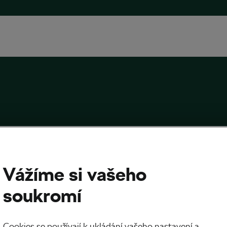
Vážíme si vašeho
etr, oxymetr, senzor kadence a další
soukromí
níci. Jak získat extra porci dat?
24
v
03:00
5 minut čtení
Cookies se používají k ukládání vašeho nastavení a
tipy