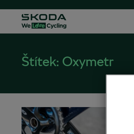
Štítek:
Oxymetr
Wattm
pomoc
29. 11. 20
Rady & 