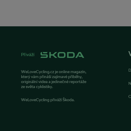
Přiváží
WeLoveCycling.cz je online magazín,
který vám přináší zajímavé příběhy,
originální videa a jedinečné reportáže
N
ze světa cyklistiky.
O
WeLoveCycling přiváží Škoda.