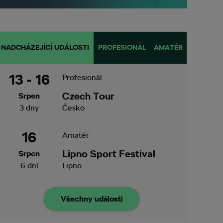
NADCHÁZEJÍCÍ UDÁLOSTI
PROFESIONÁL
AMATÉR
13 - 16
Profesionál
Czech Tour
Srpen
3 dny
Česko
16
Amatér
Lipno Sport Festival
Srpen
6 dní
Lipno
Všechny události