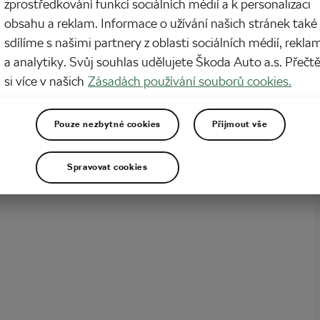
zprostředkování funkcí sociálních médií a k personalizaci
obsahu a reklam. Informace o užívání našich stránek také
ně vysoký tep! Opakovaně přes 200 úderů za minutu. Incident z cíle bikového
 španělské Chelvě pořádně vyděsil trojnásobného mistra světa v silniční
sdílíme s našimi partnery z oblasti sociálních médií, rekla
e. Peter Sagan se následně podrobil zákroku v Itálii, při němž mu lékaři
a analytiky. Svůj souhlas udělujete Škoda Auto a.s. Přečt
ali senzor tepu. Trable se srdcem slovenského borce…
si více v našich
Zásadách používání souborů cookies.
Pouze nezbytné cookies
Přijmout vše
Spravovat cookies