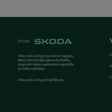
Přiváží
WeLoveCycling.cz je online magazín,
který vám přináší zajímavé příběhy,
originální videa a jedinečné reportáže
N
ze světa cyklistiky.
O
WeLoveCycling přiváží Škoda.