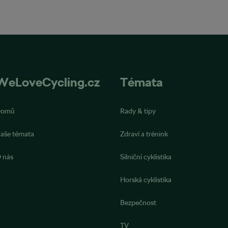
WeLoveCycling.cz
Témata
Domů
Rady & tipy
aše témata
Zdraví a trénink
 nás
Silniční cyklistika
Horská cyklistika
Bezpečnost
TV