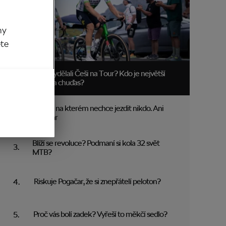
my
ěte
Kolik vydělali Češi na Tour? Kdo je největší
boháč a chuďas?
Trakař, na kterém nechce jezdit nikdo. Ani
Pogačar
Blíží se revoluce? Podmaní si kola 32 svět
MTB?
Riskuje Pogačar, že si znepřátelí peloton?
Proč vás bolí zadek? Vyřeší to měkčí sedlo?