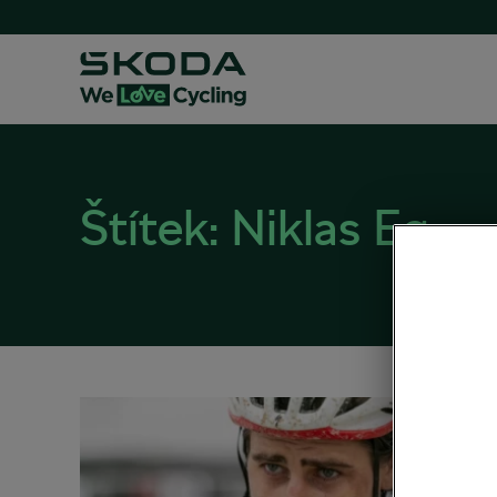
Štítek:
Niklas Eg
Peter
straš
26. 02. 2
Zdraví a