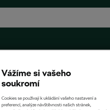
Vážíme si vašeho
soukromí
 Sagan není jediný. Problémy se srdcem
í peloton
Cookies se používají k ukládání vašeho nastavení a
024
v
16:50
6 minut čtení
preferencí, analýze návštěvnosti našich stránek,
 trénink