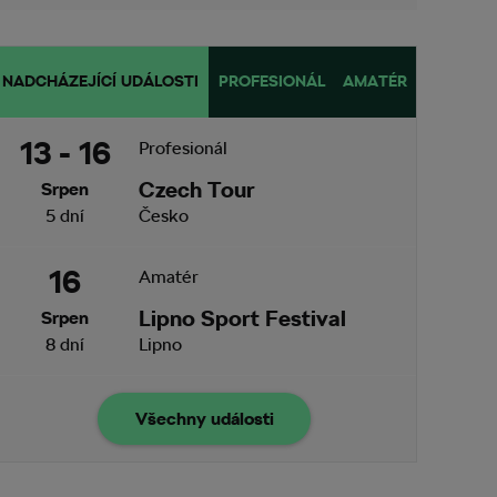
NADCHÁZEJÍCÍ UDÁLOSTI
PROFESIONÁL
AMATÉR
13 - 16
Profesionál
Czech Tour
Srpen
5 dní
Česko
16
Amatér
Lipno Sport Festival
Srpen
8 dní
Lipno
Všechny události