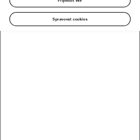
Přijmout vše
Spravovat cookies
Kolik vydělali Češi na Tour? Kdo je největší boháč a
chuďas?
Trakař, na kterém nechce jezdit nikdo. Ani Pogačar
Blíží se revoluce? Podmaní si kola 32 svět MTB?
Riskuje Pogačar, že si znepřátelí peloton?