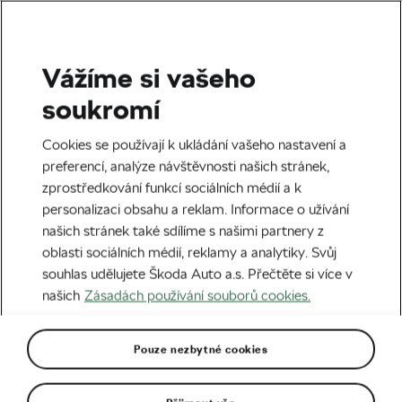
Vážíme si vašeho
Štítek:
Metabolismus
soukromí
cukrů
Cookies se používají k ukládání vašeho nastavení a
preferencí, analýze návštěvnosti našich stránek,
zprostředkování funkcí sociálních médií a k
personalizaci obsahu a reklam. Informace o užívání
našich stránek také sdílíme s našimi partnery z
Kdy se na kole najíst? Je cestou
oblasti sociálních médií, reklamy a analytiky. Svůj
individuální monitorování metabolismu
cukrů
souhlas udělujete Škoda Auto a.s. Přečtěte si více v
13. 04. 2023
v
14:30
5 minut čtení
našich
Zásadách používání souborů cookies.
Zdraví a trénink
Pouze nezbytné cookies
Doporučené