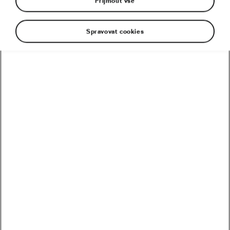
Přijmout vše
Spravovat cookies
Doporučené
Kolik vydělali Češi na Tour? Kdo je největší boháč a
chuďas?
Trakař, na kterém nechce jezdit nikdo. Ani Pogačar