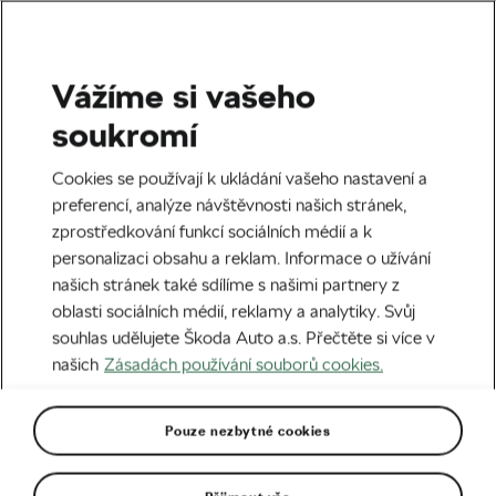
Vážíme si vašeho
Štítek:
Kovo Praha
soukromí
Cookies se používají k ukládání vašeho nastavení a
preferencí, analýze návštěvnosti našich stránek,
zprostředkování funkcí sociálních médií a k
Žít bez dcery a sbalený v kufru už
personalizaci obsahu a reklam. Informace o užívání
jsem nechtěl, vysvětluje Pavel
našich stránek také sdílíme s našimi partnery z
Kelemen konec kariéry
26. 03. 2024
v
03:00
6 minut čtení
oblasti sociálních médií, reklamy a analytiky. Svůj
Silniční cyklistika
souhlas udělujete Škoda Auto a.s. Přečtěte si více v
našich
Zásadách používání souborů cookies.
Nejsou ve World Tour, ale stojí za to
je na Instagramu sledovat
Pouze nezbytné cookies
06. 02. 2020
v
09:24
5 minut čtení
ZÁBAVA