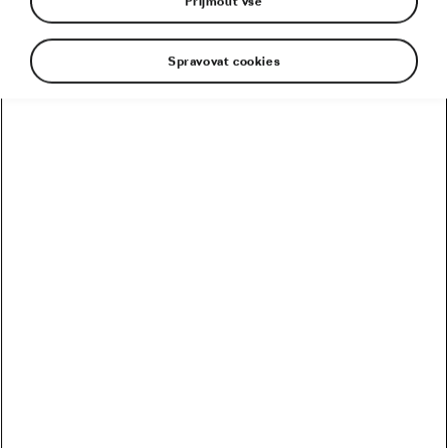
Přijmout vše
Spravovat cookies
Doporučené
Kolik vydělali Češi na Tour? Kdo je největší boháč a
chuďas?
Trakař, na kterém nechce jezdit nikdo. Ani Pogačar