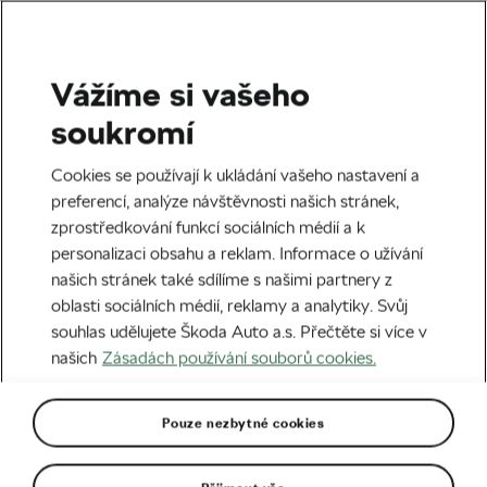
Vážíme si vašeho
Štítek:
Elba
soukromí
Cookies se používají k ukládání vašeho nastavení a
preferencí, analýze návštěvnosti našich stránek,
zprostředkování funkcí sociálních médií a k
Epická bitva na romantickém ostrově!
personalizaci obsahu a reklam. Informace o užívání
Fotoreportáž z mistrovství světa 2021
našich stránek také sdílíme s našimi partnery z
04. 10. 2021
v
10:00
5 minut čtení
oblasti sociálních médií, reklamy a analytiky. Svůj
Horská cyklistika
souhlas udělujete Škoda Auto a.s. Přečtěte si více v
našich
Zásadách používání souborů cookies.
Martin Stošek a jeho raketa pro bitvu
o světové zlato: Canyon Lux
Pouze nezbytné cookies
01. 10. 2021
v
05:00
6 minut čtení
Horská cyklistika