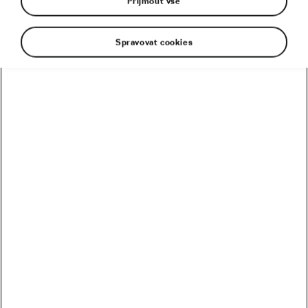
Přijmout vše
Spravovat cookies
Kolik vydělali Češi na Tour? Kdo je největší boháč a
chuďas?
Trakař, na kterém nechce jezdit nikdo. Ani Pogačar
Blíží se revoluce? Podmaní si kola 32 svět MTB?
Riskuje Pogačar, že si znepřátelí peloton?