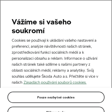
Vážíme si vašeho
Štítek:
Doprovod při
soukromí
časovce
Cookies se používají k ukládání vašeho nastavení a
preferencí, analýze návštěvnosti našich stránek,
zprostředkování funkcí sociálních médií a k
personalizaci obsahu a reklam. Informace o užívání
našich stránek také sdílíme s našimi partnery z
Nová pravidla pro rok 2023? Pozor na
oblasti sociálních médií, reklamy a analytiky. Svůj
přilbu, řídítka a také bodování
souhlas udělujete Škoda Auto a.s. Přečtěte si více v
12. 01. 2023
v
09:00
6 minut čtení
našich
Zásadách používání souborů cookies.
Silniční cyklistika
Pouze nezbytné cookies
Doporučené