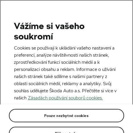
Vážíme si vašeho
Štítek:
Carl Jung
soukromí
Cookies se používají k ukládání vašeho nastavení a
preferencí, analýze návštěvnosti našich stránek,
zprostředkování funkcí sociálních médií a k
Smíšek, nebo bručoun. Který
personalizaci obsahu a reklam. Informace o užívání
charakter cyklisty je lépe stavěn pro
našich stránek také sdílíme s našimi partnery z
úspěch na kole?
07. 02. 2024
v
07:21
7 minut čtení
oblasti sociálních médií, reklamy a analytiky. Svůj
ZÁBAVA
souhlas udělujete Škoda Auto a.s. Přečtěte si více v
našich
Zásadách používání souborů cookies.
Pouze nezbytné cookies
Doporučené