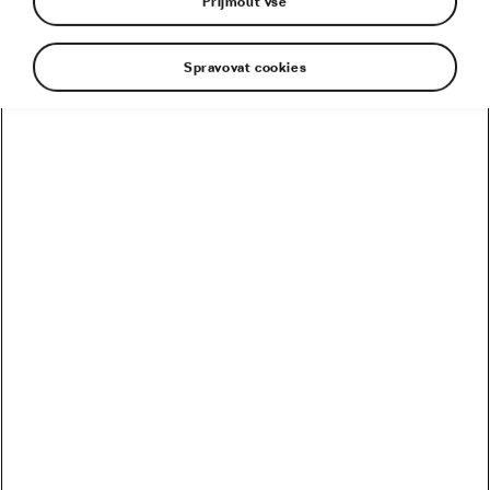
Přijmout vše
Spravovat cookies
Kolik vydělali Češi na Tour? Kdo je největší boháč a
chuďas?
Trakař, na kterém nechce jezdit nikdo. Ani Pogačar
Blíží se revoluce? Podmaní si kola 32 svět MTB?
Riskuje Pogačar, že si znepřátelí peloton?