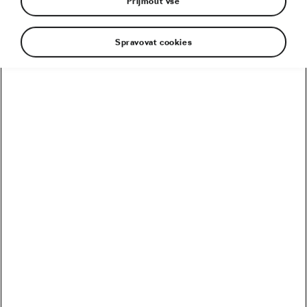
Přijmout vše
Spravovat cookies
Kolik vydělali Češi na Tour? Kdo je největší boháč a
chuďas?
Trakař, na kterém nechce jezdit nikdo. Ani Pogačar
Blíží se revoluce? Podmaní si kola 32 svět MTB?
Riskuje Pogačar, že si znepřátelí peloton?