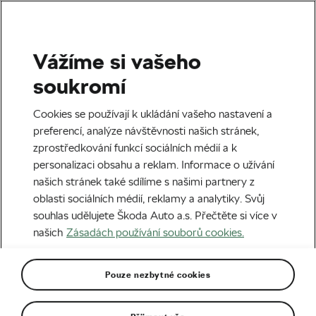
Vážíme si vašeho
Štítek:
café DEZERT
soukromí
Cookies se používají k ukládání vašeho nastavení a
preferencí, analýze návštěvnosti našich stránek,
zprostředkování funkcí sociálních médií a k
WLC.cz kavárny: Na větrník do
personalizaci obsahu a reklam. Informace o užívání
Okříšek
našich stránek také sdílíme s našimi partnery z
31. 05. 2024
v
14:36
6 minut čtení
oblasti sociálních médií, reklamy a analytiky. Svůj
Cyklotrasy
souhlas udělujete Škoda Auto a.s. Přečtěte si více v
našich
Zásadách používání souborů cookies.
Pouze nezbytné cookies
Doporučené