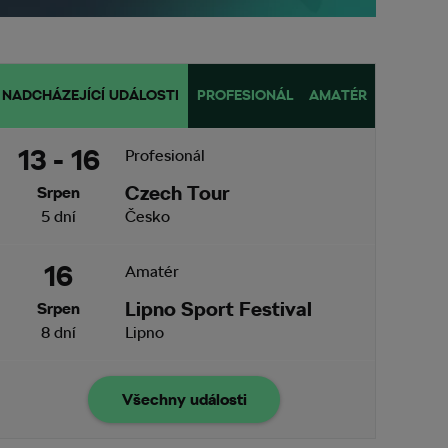
NADCHÁZEJÍCÍ UDÁLOSTI
PROFESIONÁL
AMATÉR
13 - 16
Profesionál
Czech Tour
Srpen
5 dní
Česko
16
Amatér
Lipno Sport Festival
Srpen
8 dní
Lipno
Všechny události