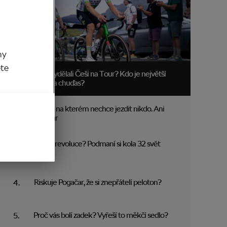
my
ěte
Kolik vydělali Češi na Tour? Kdo je největší
boháč a chuďas?
Trakař, na kterém nechce jezdit nikdo. Ani
Pogačar
Blíží se revoluce? Podmaní si kola 32 svět
MTB?
Riskuje Pogačar, že si znepřátelí peloton?
Proč vás bolí zadek? Vyřeší to měkčí sedlo?