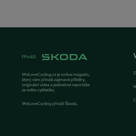
Přiváží
WeLoveCycling.cz je online magazín,
který vám přináší zajímavé příběhy,
originální videa a jedinečné reportáže
N
ze světa cyklistiky.
O
WeLoveCycling přiváží Škoda.