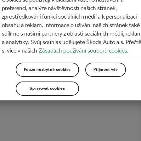
preferencí, analýze návštěvnosti našich stránek,
jako hrom! Česko bude mít poprvé v historii zastoupení na mistrovství světa v
zprostředkování funkcí sociálních médií a k personalizaci
klistice v kategorii ženské kolové. Veronika Kripnerová a Blanka Adamová se
 medaili na druhém šampionátu, kde se budou duhové trikoty v kolové
obsahu a reklam. Informace o užívání našich stránek také
t i mezi ženami. České reprezentantky…
sdílíme s našimi partnery z oblasti sociálních médií, rekla
a analytiky. Svůj souhlas udělujete Škoda Auto a.s. Přečt
si více v našich
Zásadách používání souborů cookies.
Pouze nezbytné cookies
Přijmout vše
Spravovat cookies