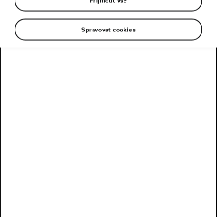
Přijmout vše
Spravovat cookies
Doporučené
Kolik vydělali Češi na Tour? Kdo je největší boháč a
chuďas?
Trakař, na kterém nechce jezdit nikdo. Ani Pogačar