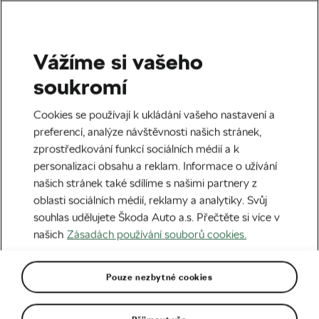
Vážíme si vašeho
Štítek:
BeRider
soukromí
Cookies se používají k ukládání vašeho nastavení a
preferencí, analýze návštěvnosti našich stránek,
zprostředkování funkcí sociálních médií a k
Vylaďte kondici na kolech od BeRider!
personalizaci obsahu a reklam. Informace o užívání
30. 04. 2021
v
05:00
4 minuty čtení
našich stránek také sdílíme s našimi partnery z
Rady & tipy
oblasti sociálních médií, reklamy a analytiky. Svůj
souhlas udělujete Škoda Auto a.s. Přečtěte si více v
našich
Zásadách používání souborů cookies.
Helma z 3D tiskárny? Právě váš nápad
může zachránit životy!
Pouze nezbytné cookies
24. 03. 2021
v
09:00
4 minuty čtení
Bezpečnost