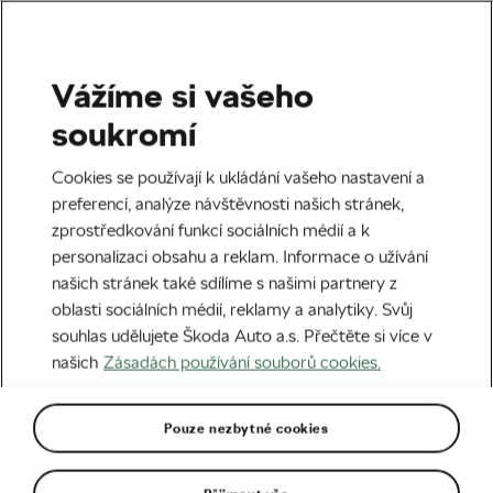
Vážíme si vašeho
Štítek:
Ambasador
soukromí
L’Etape Czech Republic
Cookies se používají k ukládání vašeho nastavení a
preferencí, analýze návštěvnosti našich stránek,
by Tour de France
zprostředkování funkcí sociálních médií a k
personalizaci obsahu a reklam. Informace o užívání
našich stránek také sdílíme s našimi partnery z
oblasti sociálních médií, reklamy a analytiky. Svůj
souhlas udělujete Škoda Auto a.s. Přečtěte si více v
Král zeleného dresu bude závodit v
našich
Zásadách používání souborů cookies.
Česku
29. 04. 2026
v
10:00
6 minut čtení
Silniční cyklistika
Pouze nezbytné cookies
Bradley Wiggins exkluzivně: Máte tu