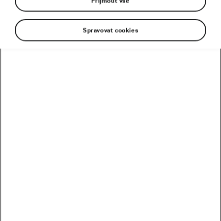
Přijmout vše
krásný kus světa
23. 04. 2025
v
20:33
5 minut čtení
Silniční cyklistika
Spravovat cookies
Doporučené
Kolik vydělali Češi na Tour? Kdo je největší boháč a
chuďas?