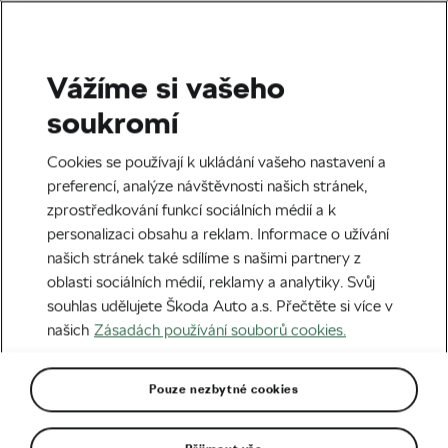
Vážíme si vašeho
Štítek:
Alex Carera
soukromí
Cookies se používají k ukládání vašeho nastavení a
preferencí, analýze návštěvnosti našich stránek,
zprostředkování funkcí sociálních médií a k
Trenérská alchymie mě pohltila, říká
personalizaci obsahu a reklam. Informace o užívání
Karel Vacek o nové výzvě
našich stránek také sdílíme s našimi partnery z
17. 04. 2026
v
07:17
6 minut čtení
oblasti sociálních médií, reklamy a analytiky. Svůj
Silniční cyklistika
souhlas udělujete Škoda Auto a.s. Přečtěte si více v
našich
Zásadách používání souborů cookies.
Jako Robin Hood! Proč dělá Pogačar
charitu potichu?
Pouze nezbytné cookies
17. 03. 2026
v
05:00
6 minut čtení
Silniční cyklistika