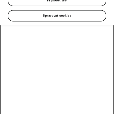
Přijmout vše
Z konce potravního řetězce vyletěl
Spravovat cookies
Čech mezi elitu
18. 12. 2025
v
08:29
6 minut čtení
Silniční cyklistika
Doporučené