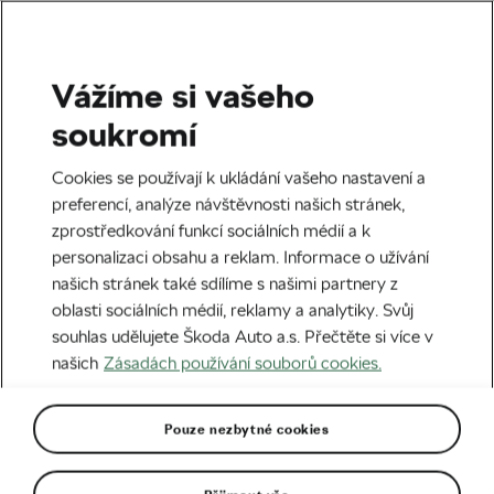
Vážíme si vašeho
Česká reprezentace
soukromí
Zahálka oslavil druhý triumf
Cookies se používají k ukládání vašeho nastavení a
ve Škoda Cupu
preferencí, analýze návštěvnosti našich stránek,
zprostředkování funkcí sociálních médií a k
Autor:
We Love Cycling
17. 05. 2026
v
17:41
personalizaci obsahu a reklam. Informace o užívání
5 minut čtení
našich stránek také sdílíme s našimi partnery z
oblasti sociálních médií, reklamy a analytiky. Svůj
souhlas udělujete Škoda Auto a.s. Přečtěte si více v
našich
Zásadách používání souborů cookies.
Pouze nezbytné cookies