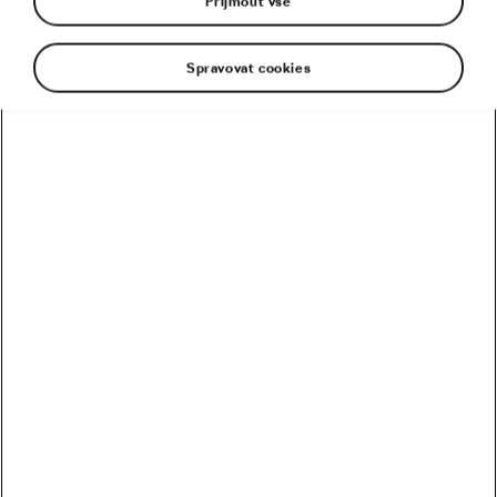
Přijmout vše
Spravovat cookies
Matěj Zahálka, závodník formace Kasper
Crypto4me, ovládl v Kyjově čtvrté dějství seriálu
Škoda Cup 2026. Dvaatřicetiletý cyklista slavil v
probíhajícím ročníku už druhý triumf, když bral
prvenství rovněž při závodě v Krásné Lípě a je v
čele průběžného pořadí.
„Od začátku se jelo hodně aktivně, dost se závodilo.