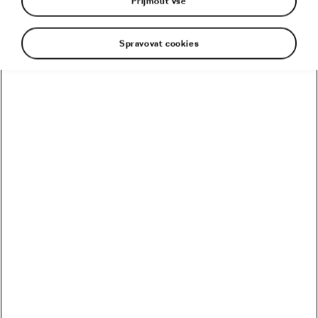
Přijmout vše
Spravovat cookies
Tři Monumenty a Tour de France! Mathias Vacek
se chystá na sezonu, která může změnit jeho
kariéru. Závodník týmu Lidl Trek se během sezony
2025 usadil mezi elitou cyklistického pelotonu,
přidal do sbírky český titul z časovky i
hromadného závodu či etapové prvenství na Tour
de Wallonie. Teď chce triumf, který jej posune