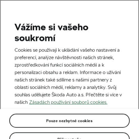
Vážíme si vašeho
Silniční cyklistika
soukromí
Mathias Vacek: Chci najít
Cookies se používají k ukládání vašeho nastavení a
svoje limity a být vítěz
preferencí, analýze návštěvnosti našich stránek,
zprostředkování funkcí sociálních médií a k
Autor:
Radek Malina
27. 01. 2026
v
05:00
personalizaci obsahu a reklam. Informace o užívání
7 minut čtení
našich stránek také sdílíme s našimi partnery z
oblasti sociálních médií, reklamy a analytiky. Svůj
souhlas udělujete Škoda Auto a.s. Přečtěte si více v
našich
Zásadách používání souborů cookies.
Pouze nezbytné cookies