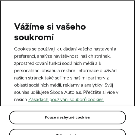
Vážíme si vašeho
Silniční cyklistika
soukromí
Kudy vedou trasy Road
Cookies se používají k ukládání vašeho nastavení a
Classics 2026?
preferencí, analýze návštěvnosti našich stránek,
zprostředkování funkcí sociálních médií a k
Autor:
We Love Cycling
24. 01. 2026
v
04:00
personalizaci obsahu a reklam. Informace o užívání
5 minut čtení
našich stránek také sdílíme s našimi partnery z
oblasti sociálních médií, reklamy a analytiky. Svůj
souhlas udělujete Škoda Auto a.s. Přečtěte si více v
našich
Zásadách používání souborů cookies.
Pouze nezbytné cookies