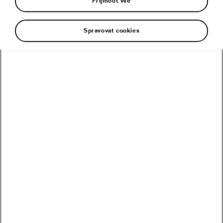
Přijmout vše
Spravovat cookies
Seriál Direct Road Classics zveřejnil trasy pro
sezonu 2026, která přináší i novou lokalitu –
Vysočinu. Na všech třech zastávkách série
nabízející amatérským cyklistům jízdu po
uzavřených silnicích si mohou zájemci vybrat
dlouhou i krátkou variantu.
Peloton napřed již tradičně zamíří na Pálavu, kde