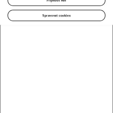
Přijmout vše
Spravovat cookies
Medaile loví ve velkém. Zlatá evropská šampionka!
Juniorka Barbora Bukovská při každé vrcholné
akci sezony 2025 stála na stupních vítězů.
Vycházející cyklistická hvězda je pro české barvy
před každým šampionátem garancí úspěchu.
Rok 2025 začala cyklokrosovým vítězstvím ze
Světového poháru v Hoogerheide. Pak brala stříbro