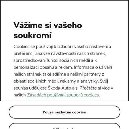
Vážíme si vašeho
Cyklokros
soukromí
Zlatá Bukovská: Nechci vše
Cookies se používají k ukládání vašeho nastavení a
vsadit na jednu kartu
preferencí, analýze návštěvnosti našich stránek,
zprostředkování funkcí sociálních médií a k
Autor:
Radek Malina
07. 11. 2025
v
11:50
personalizaci obsahu a reklam. Informace o užívání
5 minut čtení
našich stránek také sdílíme s našimi partnery z
oblasti sociálních médií, reklamy a analytiky. Svůj
souhlas udělujete Škoda Auto a.s. Přečtěte si více v
našich
Zásadách používání souborů cookies.
Pouze nezbytné cookies