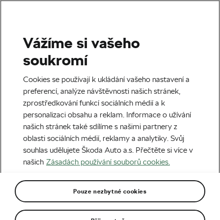
Vážíme si vašeho
Silniční cyklistika
soukromí
Ayuso se vzbouřil a dostal
Cookies se používají k ukládání vašeho nastavení a
padáka. Odmítal poslušnost
preferencí, analýze návštěvnosti našich stránek,
zprostředkování funkcí sociálních médií a k
Autor:
Radek Malina
01. 09. 2025
v
20:41
personalizaci obsahu a reklam. Informace o užívání
6 minut čtení
našich stránek také sdílíme s našimi partnery z
oblasti sociálních médií, reklamy a analytiky. Svůj
souhlas udělujete Škoda Auto a.s. Přečtěte si více v
našich
Zásadách používání souborů cookies.
Pouze nezbytné cookies