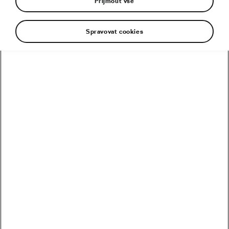
Přijmout vše
Spravovat cookies
Juan Ayuso, jeden z nejtalentovanějších závodníků
v silničním pelotonu, dostal v týmu UAE Emirates
XRG padáka. Během volného dne nejúspěšnější
tým současnosti oznámil, že původní kontrakt
platný do konce roku 2028 bude ukončen letos v
prosinci.
„Zjistili jsme, že máme rozdílné vize ohledně tréninku