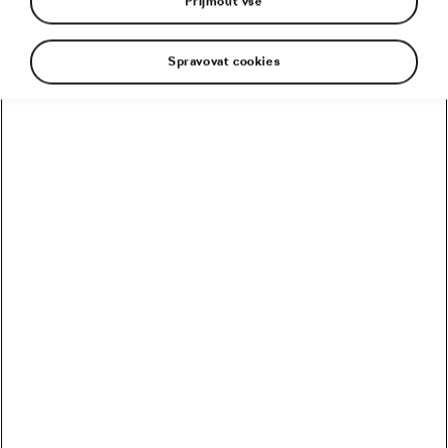
Přijmout vše
Spravovat cookies
V minulosti možná existovaly ideologie, které
dokázaly poručit větru a dešti. Ale Itálie v roce
2020 mezi ně – zdá se – nepatří. Svaly přírody tu
nikdo přeprat neumí. A tak cyklistické Giro, které
právě šlape do pedálů napříč Apeninským
poloostrovem a 25. října má skončit v Miláně, svírá
hrozba když ne rušení, tak alespoň změn na jeho