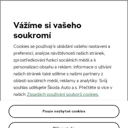
Vážíme si vašeho
Silniční cyklistika
soukromí
Giro de sníh. Jak počasí
Cookies se používají k ukládání vašeho nastavení a
ovlivní růžový závod?
preferencí, analýze návštěvnosti našich stránek,
zprostředkování funkcí sociálních médií a k
Autor:
Adam Bouda
12. 10. 2020
v
04:00
personalizaci obsahu a reklam. Informace o užívání
6 minut čtení
našich stránek také sdílíme s našimi partnery z
oblasti sociálních médií, reklamy a analytiky. Svůj
souhlas udělujete Škoda Auto a.s. Přečtěte si více v
našich
Zásadách používání souborů cookies.
Pouze nezbytné cookies