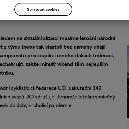
Spravovat cookies
ledem na aktuální situaci musíme letošní národní
ift z týmu Ineos tak vlastně bez námahy uhájil
 šampionátu přistoupilo i mnoho dalších federací,
chaly ujít, takže minulý víkend těm nejlepším
tníku.
rodní cyklistická federace UCI, uskuteční 248
dních svazů UCI sdružuje. Jenomže letošní společný
tedy do doby vrcholící pandemie.