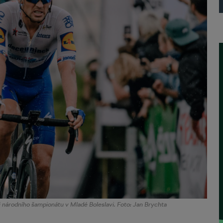
i národního šampionátu v Mladé Boleslavi. Foto: Jan Brychta