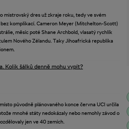
u o mistrovský dres už zkraje roku, tedy ve svém
t bez komplikací. Cameron Meyer (Mitchelton-Scott)
trálie, měsíc poté Shane Archbold, vlasatý rychlík
itulem Nového Zélandu. Taky Jihoafrická republika
ionem.
ka. Kolik šálků denně mohu vypít?
a místo původně plánovaného konce června UCI určila
protože mnohé státy nedokázaly nebo nemohly závod o
rozdělovaly jen ve 40 zemích.