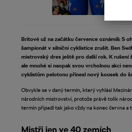
Britové už na začátku července oznámili: S oh
šampionát v silniční cyklistice zrušit. Ben Sw
mistrovský dres ještě pro další rok. K rušení
ale mnohé si naopak svou vrcholnou akci nene
cyklistům pelotonu přinesl nový kousek do ša
Obvykle se v daný termín, který vyhlásí Meziná
národních mistrovství, protože právě tolik náro
termín připadl tak jako vždy na konec června a 
Mistři jen ve 40 zemích