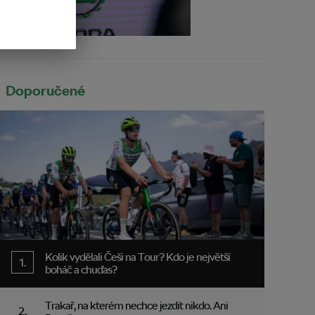
Doporučené
Kolik vydělali Češi na Tour? Kdo je největší
boháč a chuďas?
Trakař, na kterém nechce jezdit nikdo. Ani