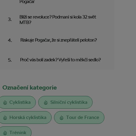
Pogačar
Blíží se revoluce? Podmaní si kola 32 svět
MTB?
Riskuje Pogačar, že si znepřátelí peloton?
Proč vás bolí zadek? Vyřeší to měkčí sedlo?
Označení kategorie
Cyklistika
Silniční cyklistika
Horská cyklistika
Tour de France
Trénink