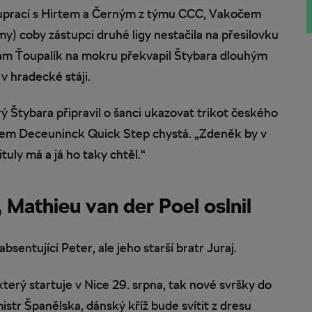
uprací s Hirtem a Černým z týmu CCC, Vakočem
y) coby zástupci druhé ligy nestačila na přesilovku
dam Ťoupalík na mokru překvapil Štybara dlouhým
v hradecké stáji.
ý Štybara připravil o šanci ukazovat trikot českého
mem Deceuninck Quick Step chystá. „Zdeněk by v
tuly má a já ho taky chtěl.“
 Mathieu van der Poel oslnil
absentující Peter, ale jeho starší bratr Juraj.
terý startuje v Nice 29. srpna, tak nové svršky do
str Španělska, dánský kříž bude svítit z dresu