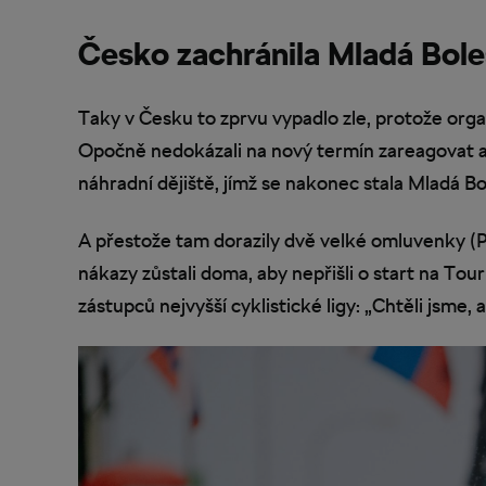
Česko zachránila Mladá Bole
Taky v Česku to zprvu vypadlo zle, protože organ
Opočně nedokázali na nový termín zareagovat a p
náhradní dějiště, jímž se nakonec stala Mladá Bo
A přestože tam dorazily dvě velké omluvenky (
nákazy zůstali doma, aby nepřišli o start na Tou
zástupců nejvyšší cyklistické ligy: „Chtěli jsme,