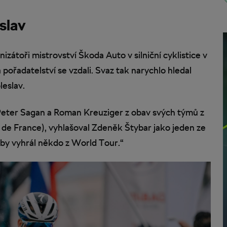
slav
izátoři mistrovství Škoda Auto v silniční cyklistice v
ořadatelství se vzdali. Svaz tak narychlo hledal
leslav.
Peter Sagan a Roman Kreuziger z obav svých týmů z
r de France), vyhlašoval Zdeněk Štybar jako jeden ze
 aby vyhrál někdo z World Tour.“