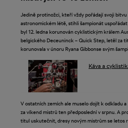
Jedině protinožci, kteří vždy pořádají svoji bitv
astronomickém létě, stihli šampionát uspořáda
byl 12. ledna korunován cyklistickým králem Aus
belgického Deceuninck – Quick Step, letěl za t
korunovala v únoru Ryana Gibbonse svým šamp
Káva a cyklisti
V ostatních zemích ale muselo dojít k odkladu 
za víkend mistrů ten předposlední v srpnu. A 
titul uskutečnit, dresy novým mistrům se letos 