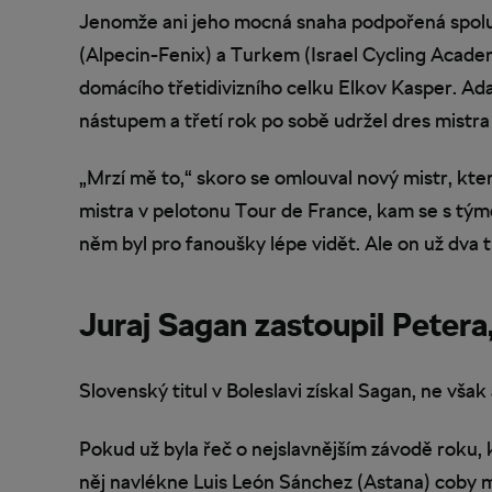
Jenomže ani jeho mocná snaha podpořená spol
(Alpecin-Fenix) a Turkem (Israel Cycling Academ
domácího třetidivizního celku Elkov Kasper. A
nástupem a třetí rok po sobě udržel dres mistra 
„Mrzí mě to,“ skoro se omlouval nový mistr, kter
mistra v pelotonu Tour de France, kam se s tý
něm byl pro fanoušky lépe vidět. Ale on už dva ti
Juraj Sagan zastoupil Petera,
Slovenský titul v Boleslavi získal Sagan, ne však 
Pokud už byla řeč o nejslavnějším závodě roku, k
něj navlékne Luis León Sánchez (Astana) coby mi