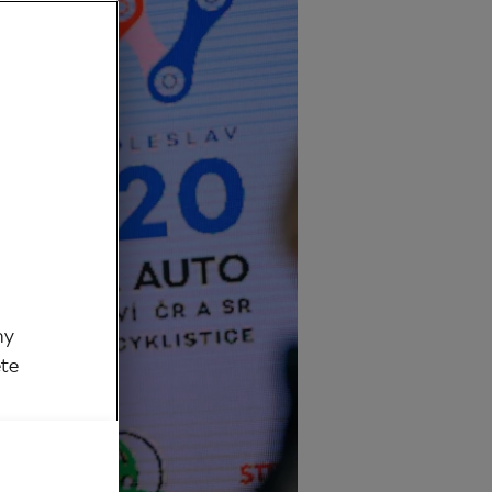
my
ěte