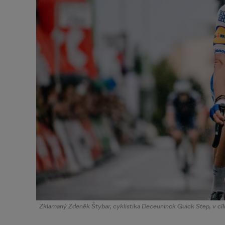
Zklamaný Zdeněk Štybar, cyklistika Deceuninck Quick Step, v cíl