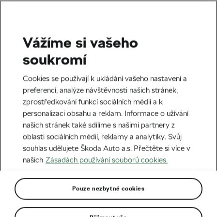
Vážíme si vašeho
Horská cyklistika
soukromí
Stošek i přes defekt ovládl
Cookies se používají k ukládání vašeho nastavení a
Sázavu, která přivítala přes
preferencí, analýze návštěvnosti našich stránek,
zprostředkování funkcí sociálních médií a k
tisíc cyklistů
personalizaci obsahu a reklam. Informace o užívání
našich stránek také sdílíme s našimi partnery z
Autor:
Radek Malina
15. 06. 2020
v
15:00
oblasti sociálních médií, reklamy a analytiky. Svůj
5 minut čtení
souhlas udělujete Škoda Auto a.s. Přečtěte si více v
našich
Zásadách používání souborů cookies.
Pouze nezbytné cookies