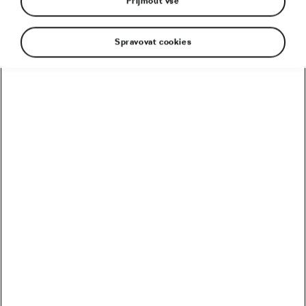
Přijmout vše
Spravovat cookies
Úřadující český šampion v maratonu horských kol
Martin Stošek ovládl restart tuzemské bikové
scény. Závod Škoda Auto Sázava, úvodní díl
seriálu Nova Cup, přilákal kompletní domácí
špičku. Na start jubilejního dvacátého ročníku se
během minulé soboty ve středních Čechách