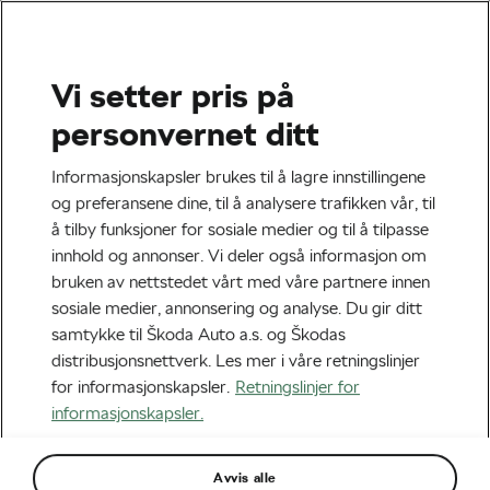
Vi setter pris på
Tag:
Sykkelvettregler
personvernet ditt
Informasjonskapsler brukes til å lagre innstillingene
og preferansene dine, til å analysere trafikken vår, til
å tilby funksjoner for sosiale medier og til å tilpasse
De 8 sykkelvettreglene
innhold og annonser. Vi deler også informasjon om
februar 3, 2022
kl.
18:29
bruken av nettstedet vårt med våre partnere innen
Sikkerhet & Vedlikehold
sosiale medier, annonsering og analyse. Du gir ditt
samtykke til Škoda Auto a.s. og Škodas
distribusjonsnettverk. Les mer i våre retningslinjer
for informasjonskapsler.
Retningslinjer for
informasjonskapsler.
Avvis alle