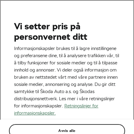
Vi setter pris på
Tag:
Sittestilling
personvernet ditt
Informasjonskapsler brukes til å lagre innstillingene
og preferansene dine, til å analysere trafikken vår, til
å tilby funksjoner for sosiale medier og til å tilpasse
Riktig sittestilling er viktig for
innhold og annonser. Vi deler også informasjon om
sikkerheten
bruken av nettstedet vårt med våre partnere innen
mars 12, 2022
kl.
08:00
5 min lesing
sosiale medier, annonsering og analyse. Du gir ditt
Landevei
samtykke til Škoda Auto a.s. og Škodas
distribusjonsnettverk. Les mer i våre retningslinjer
for informasjonskapsler.
Retningslinjer for
informasjonskapsler.
Avvis alle