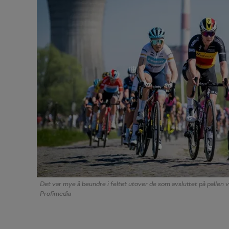
Det var mye å beundre i feltet utover de som avsluttet på pallen
Profimedia