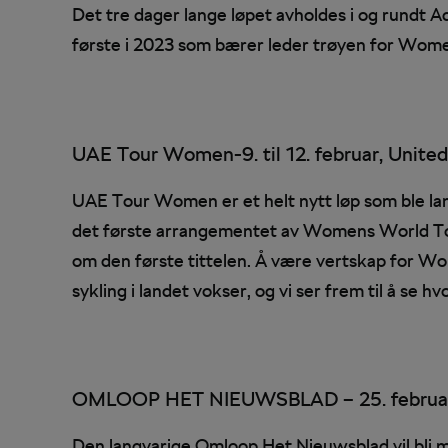
Det tre dager lange løpet avholdes i og rundt 
første i 2023 som bærer leder trøyen for Wom
UAE Tour Women-9. til 12. februar, Unite
UAE Tour Women er et helt nytt løp som ble lanse
det første arrangementet av Womens World Tour
om den første tittelen. Å være vertskap for W
sykling i landet vokser, og vi ser frem til å se h
OMLOOP HET NIEUWSBLAD – 25. februar,
Den langvarige Omloop Het Nieuwsblad vil bli m