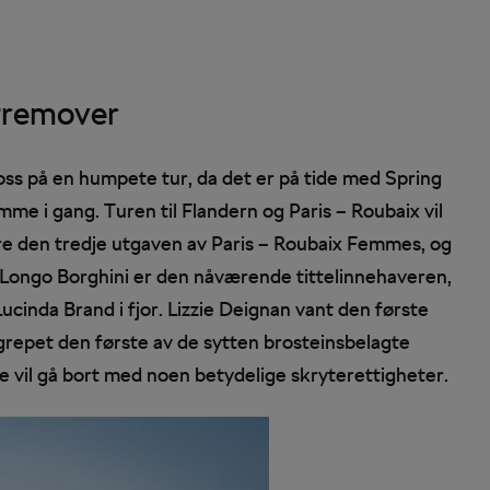
 fremover
oss på en humpete tur, da det er på tide med Spring
me i gang. Turen til Flandern og Paris – Roubaix vil
are den tredje utgaven av Paris – Roubaix Femmes, og
sa Longo Borghini er den nåværende tittelinnehaveren,
ucinda Brand i fjor. Lizzie Deignan vant den første
grepet den første av de sytten brosteinsbelagte
e vil gå bort med noen betydelige skryterettigheter.