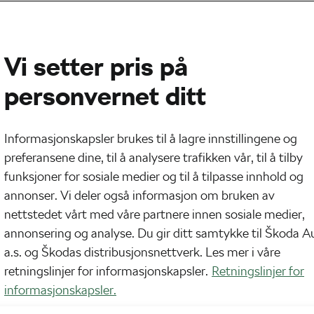
Vi setter pris på
personvernet ditt
Informasjonskapsler brukes til å lagre innstillingene og
preferansene dine, til å analysere trafikken vår, til å tilby
funksjoner for sosiale medier og til å tilpasse innhold og
annonser. Vi deler også informasjon om bruken av
i går vi gjenvunnet suksessen til 2022s enestående 
nettstedet vårt med våre partnere innen sosiale medier,
rundt hjørnet. Ikke at vi selvfølgelig klager. Det e
annonsering og analyse. Du gir ditt samtykke til Škoda A
 sikker på å gi oss mye spenning når verdens topp
a.s. og Škodas distribusjonsnettverk. Les mer i våre
retningslinjer for informasjonskapsler.
Retningslinjer for
informasjonskapsler.