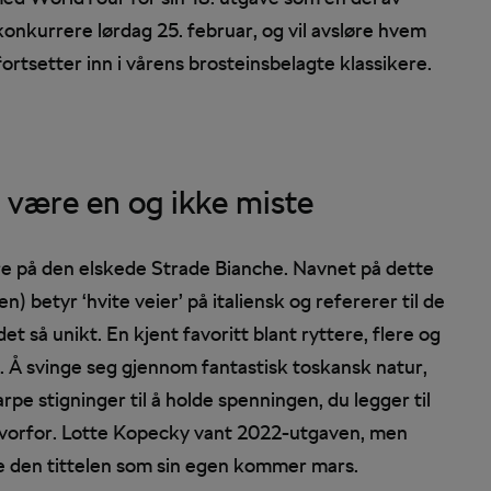
nkurrere lørdag 25. februar, og vil avsløre hvem
ortsetter inn i vårens brosteinsbelagte klassikere.
) være en og ikke miste
være på den elskede Strade Bianche. Navnet på dette
n) betyr ‘hvite veier’ på italiensk og refererer til de
t så unikt. En kjent favoritt blant ryttere, flere og
. Å svinge seg gjennom fantastisk toskansk natur,
pe stigninger til å holde spenningen, du legger til
tå hvorfor. Lotte Kopecky vant 2022-utgaven, men
de den tittelen som sin egen kommer mars.