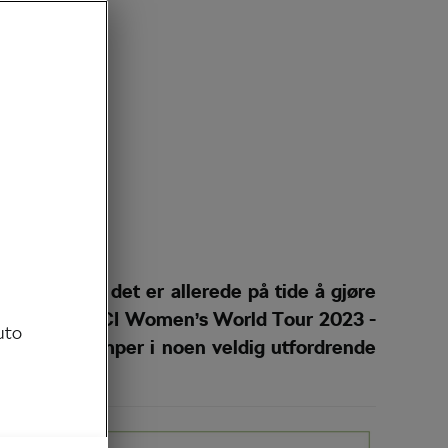
sesong, og det er allerede på tide å gjøre
r nok å si at UCI Women’s World Tour 2023 -
uto
ryttere kjemper i noen veldig utfordrende