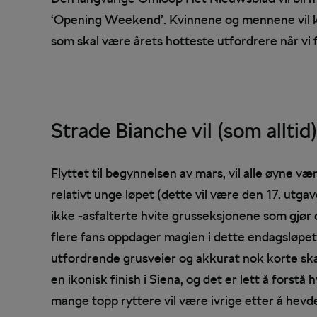
‘Opening Weekend’. Kvinnene og mennene vil ko
som skal være årets hotteste utfordrere når vi f
Strade Bianche vil (som alltid
Flyttet til begynnelsen av mars, vil alle øyne 
relativt unge løpet (dette vil være den 17. utgave
ikke -asfalterte hvite grusseksjonene som gjør de
flere fans oppdager magien i dette endagsløpet
utfordrende grusveier og akkurat nok korte skar
en ikonisk finish i Siena, og det er lett å fors
mange topp ryttere vil være ivrige etter å hev