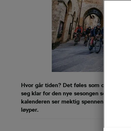
Hvor går tiden? Det føles som om vi bare 
seg klar for den nye sesongen som er rett 
kalenderen ser mektig spennende ut og er
løyper.