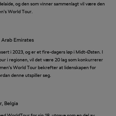
Adelaide, og den som vinner sammenlagt vil være den
en’s World Tour.
d Arab Emirates
rt i 2023, og er et fire-dagers løp i Midt-Østen. I
 i regionen, vil det være 20 lag som konkurrerer
omen’s World Tour bekrefter at lidenskapen for
vordan denne utspiller seg.
 Belgia
ed WorldTour for sin 18. utgave som en del av