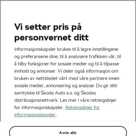
Vi setter pris på
Trening & helse
personvernet ditt
Hvordan bekjempe stress
Informasjonskapsler brukes til å lagre innstillingene
med noe du liker?
og preferansene dine, til å analysere trafikken vår, til
å tilby funksjoner for sosiale medier og til å tilpasse
Av
Jiri Kaloc
august 12, 2021
kl.
10:20
6 min lesing
innhold og annonser. Vi deler også informasjon om
bruken av nettstedet vårt med våre partnere innen
sosiale medier, annonsering og analyse. Du gir ditt
samtykke til Škoda Auto a.s. og Škodas
distribusjonsnettverk. Les mer i våre retningslinjer
for informasjonskapsler.
Retningslinjer for
informasjonskapsler.
Avvis alle