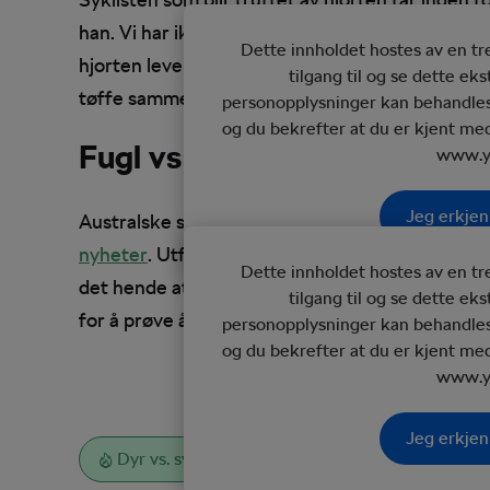
han. Vi har ikke noe informasjon om hvordan det
Dette innholdet hostes av en t
hjorten lever i beste velgående. Ut ifra videoen
tilgang til og se dette ek
tøffe sammenstøtet. Hva hjulene hadde vært av 
personopplysninger kan behandles
og du bekrefter at du er kjent me
Fugl vs sykkel
www.y
Jeg erkjen
Australske skjærer er kjent for å oppføre seg då
nyheter
. Utfordringen med å sykle er at man ko
Dette innholdet hostes av en t
det hende at du kommer inn i flere «skjære terr
tilgang til og se dette ek
for å prøve å unngå et angrep på en hissig skjær
personopplysninger kan behandles
og du bekrefter at du er kjent me
www.y
Jeg erkjen
Dyr vs. sykkel
Sikkerhet