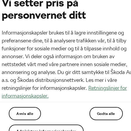
Vi setter pris på
personvernet ditt
Informasjonskapsler brukes til å lagre innstillingene og
preferansene dine, til å analysere trafikken vår, til å tilby
funksjoner for sosiale medier og til å tilpasse innhold og
annonser. Vi deler også informasjon om bruken av
nettstedet vårt med våre partnere innen sosiale medier,
annonsering og analyse. Du gir ditt samtykke til Škoda A
a.s. og Škodas distribusjonsnettverk. Les mer i våre
retningslinjer for informasjonskapsler.
Retningslinjer for
ller sykkel er ikke en hyggelig opplevelse. I bil e
informasjonskapsler.
eller være hjelpesløs, og det kan ofte føre til at d
Avvis alle
Godta alle