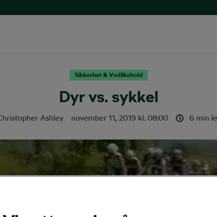
Sikkerhet & Vedlikehold
Dyr vs. sykkel
Christopher Ashley
november 11, 2019
kl.
08:00
6 min l