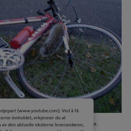
redjepart (www.youtube.com). Ved å få
sterne innholdet, erkjenner du at
være greit å holde litt avstand fra busker.
 av den aktuelle eksterne leverandøren,