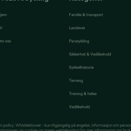
jem
Familie & transport
V
Landevei
m oss
Parasykling
Sikkerhet & Vedlikehold
Sykkelhistorie
Terreng
Trening & helse
Vedlikehold
n policy
,
Whistleblower
- kun tilgjengelig på engelsk,
informasjon om perso
plysninger via cookies og annen webteknologi
for mer informasjon om bruk 