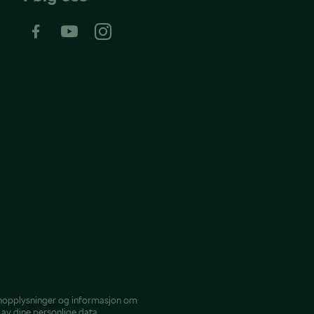
nopplysninger
og
informasjon om
av dine personlige data.