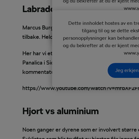
og du bekrefter at du er kjent me
Labrador vs karbon
www.y
Dette innholdet hostes av en t
Jeg erkjen
Marcus Burghardt fikk et ublidt møte med en L
tilgang til og se dette ek
tilbake. Heldigvis gikk det både bra med Burgh
personopplysninger kan behandles
og du bekrefter at du er kjent me
Her har vi et eksempel på en hund som også had
www.y
Panalica i Sicily og hunden får virkelig til et
Jeg erkjen
kommentatorene.
https://www.youtube.com/watch?v=mfbXF2F
Hjort vs aluminium
Noen ganger er dyrene som er involvert større 
Syklisten som blir truffet av hjorten får ingen f