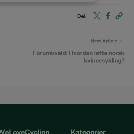
Del:
Next Article
Forumkveld: Hvordan løfte norsk
kvinnesykling?
WeLoveCycling
Kategorier