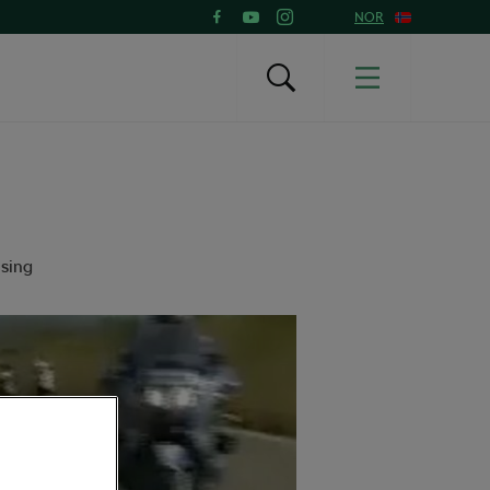
NOR
esing