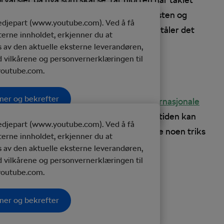
 gikk, men vi håper og tror at både syklisten og
redjepart (www.youtube.com). Ved å få
 har syklisten sterke aluminiums hjul som tåler det
sterne innholdet, erkjenner du at
karbon ville kanskje turen endt der.
 av den aktuelle eksterne leverandøren,
d vilkårene og personvernerklæringen til
outube.com.
ner og bekrefter
rlig, og har i flere anledninger skapt
internasjonale
mmer langt på kort tid, og i løpet av den tiden kan
redjepart (www.youtube.com). Ved å få
itorier». Her kan det være greit å benytte noen triks
sterne innholdet, erkjenner du at
e.
 av den aktuelle eksterne leverandøren,
d vilkårene og personvernerklæringen til
outube.com.
ner og bekrefter