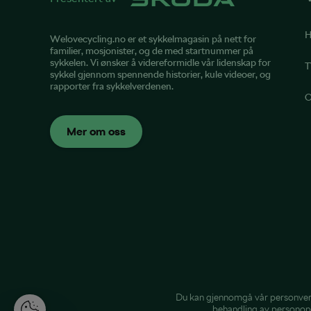
H
Welovecycling.no er et sykkelmagasin på nett for
familier, mosjonister, og de med startnummer på
sykkelen. Vi ønsker å videreformidle vår lidenskap for
T
sykkel gjennom spennende historier, kule videoer, og
rapporter fra sykkelverdenen.
O
Mer om oss
Du kan gjennomgå vår
personver
behandling av personop
A