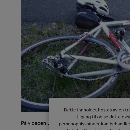
Dette innholdet hostes av en t
tilgang til og se dette ek
På videoen under kan man se at det kanskje kan 
personopplysninger kan behandles