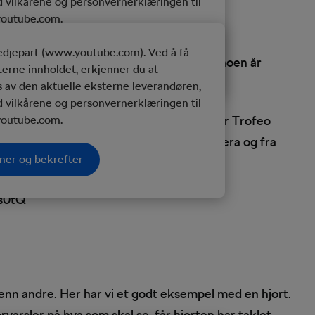
d vilkårene og personvernerklæringen til
outube.com.
redjepart (www.youtube.com). Ved å få
ner og bekrefter
abrador på Tour de France etappe 9 for noen år
sterne innholdet, erkjenner du at
ardt og med hunden.
 av den aktuelle eksterne leverandøren,
d vilkårene og personvernerklæringen til
de lyst til å være med på moroa. Rittet er Trofeo
outube.com.
 TV-brudd med stor oppmerksomhet fra kamera og fra
ner og bekrefter
s0tQ
enn andre. Her har vi et godt eksempel med en hjort.
orvarsler på hva som skal se, får hjorten har taklet