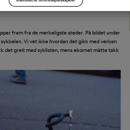
Administrer informasjonskapsler
pper frem fra de merkeligste steder. På bildet under
 på sykkelen. Vi vet ikke hvordan det gikk med verken
ikk det greit med syklisten, mens ekornet måtte takk