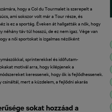
számára, hogy a Col du Tourmalet is szerepelt a
úcs, ami sokszor volt már a Tour része, és
z is ez a sportág. Éveken át hallgatták a nők, hogy
 néhány táv túl hosszú, de ez nem igaz. Vége van
hogy a női sportokat is izgalmas nézőként
gymászókkal, sprinterekkel és időfutam-
sokakat motivál arra, hogy kilépjenek a
 módszereket keressenek, hogy ők is fejlődhessenek.
csináltál, mert a küzdelem, a fejlődni akarás
rűsége sokat hozzáad a