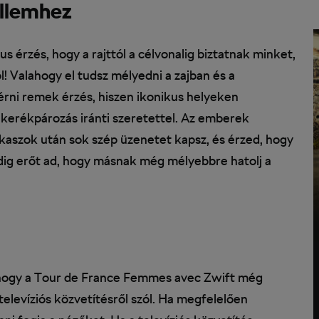
ellemhez
 érzés, hogy a rajttól a célvonalig biztatnak minket,
ól! Valahogy el tudsz mélyedni a zajban és a
érni remek érzés, hiszen ikonikus helyeken
kerékpározás iránti szeretettel. Az emberek
akaszok után sok szép üzenetet kapsz, és érzed, hogy
edig erőt ad, hogy másnak még mélyebbre hatolj a
 hogy a Tour de France Femmes avec Zwift még
televíziós közvetítésről szól. Ha megfelelően