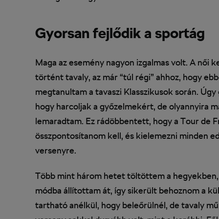
Gyorsan fejlődik a sportág
Maga az esemény nagyon izgalmas volt. A női ke
történt tavaly, az már “túl régi” ahhoz, hogy eb
megtanultam a tavaszi Klasszikusok során. Úg
hogy harcoljak a győzelmekért, de olyannyira ma
lemaradtam. Ez rádöbbentett, hogy a Tour de 
összpontosítanom kell, és kielemezni minden 
versenyre.
Több mint három hetet töltöttem a hegyekben, a
módba állítottam át, így sikerült behoznom a k
tartható anélkül, hogy beleőrülnél, de tavaly műk