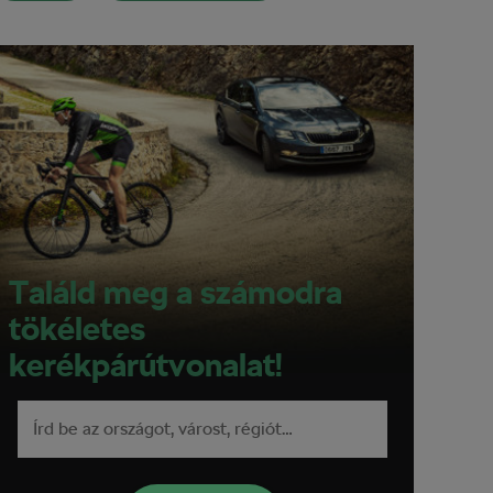
Találd meg a számodra
tökéletes
kerékpárútvonalat!