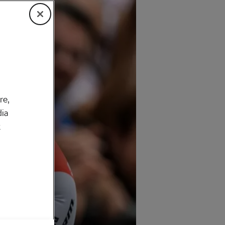
re,
dia
k