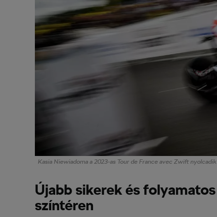
Kasia Niewiadoma a 2023-as Tour de France avec Zwift nyolcadik 
Újabb sikerek és folyamato
színtéren