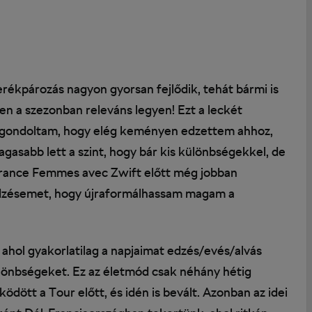
rékpározás nagyon gyorsan fejlődik, tehát bármi is
ben a szezonban releváns legyen! Ezt a leckét
y gondoltam, hogy elég keményen edzettem ahhoz,
gasabb lett a szint, hogy bár kis különbségekkel, de
France Femmes avec Zwift előtt még jobban
edzésemet, hogy újraformálhassam magam a
hol gyakorlatilag a napjaimat edzés/evés/alvás
ülönbségeket. Ez az életmód csak néhány hétig
ödött a Tour előtt, és idén is bevált. Azonban az idei