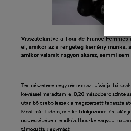
Visszatekintve a Tour de France Femmes a
el, amikor az a rengeteg kemény munka, a
amikor valamit nagyon akarsz, semmi sem á
Természetesen egy részem azt kívánja, bárcsak
kevéssel maradtam le; 0,20 másodperc szinte s
után bölcsebb leszek a megszerzett tapasztalato
Most már tudom, min kell dolgoznom, és talán j
összességében rendkívül büszke vagyok magamr
támogattuk egymást.