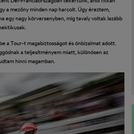
őként Dél-Franciaországban tekertünk, ahol ritkán
 hogy a mezőny minden nap harcolt. Úgy éreztem,
lna egy nagy körversenyben, míg tavaly voltak lazább
hektikusak.
be a Tour-t magabiztosságot és önbizalmat adott.
aggódnak a teljesítményem miatt, különösen az
tudtam hinni magamban.