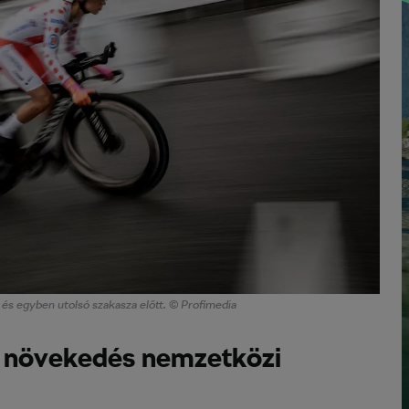
és egyben utolsó szakasza előtt. © Profimedia
s növekedés nemzetközi