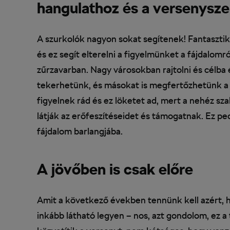
hangulathoz és a versenysz
A szurkolók nagyon sokat segítenek! Fantasztikus
és ez segít elterelni a figyelmünket a fájdalomr
zűrzavarban. Nagy városokban rajtolni és célba 
tekerhetünk, és másokat is megfertőzhetünk a 
figyelnek rád és ez löketet ad, mert a nehéz sz
látják az erőfeszítéseidet és támogatnak. Ez p
fájdalom barlangjába.
A jövőben is csak előre
Amit a következő években tennünk kell azért,
inkább látható legyen – nos, azt gondolom, ez a 