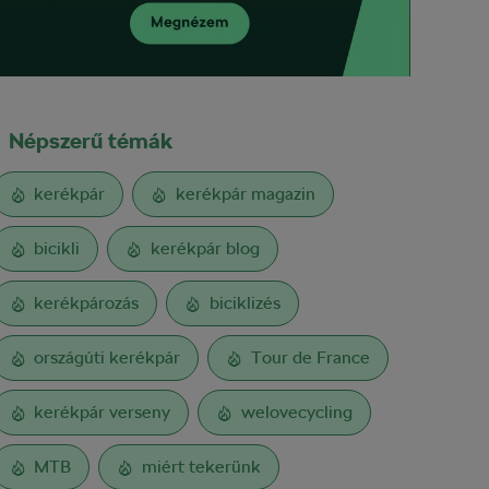
Népszerű témák
kerékpár
kerékpár magazin
bicikli
kerékpár blog
kerékpározás
biciklizés
országúti kerékpár
Tour de France
kerékpár verseny
welovecycling
MTB
miért tekerünk