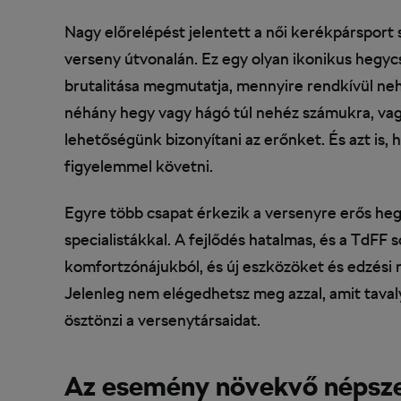
Nagy előrelépést jelentett a női kerékpársport 
verseny útvonalán. Ez egy olyan ikonikus hegycs
brutalitása megmutatja, mennyire rendkívül nehé
néhány hegy vagy hágó túl nehéz számukra, vagy
lehetőségünk bizonyítani az erőnket. És azt is, 
figyelemmel követni.
Egyre több csapat érkezik a versenyre erős he
specialistákkal. A fejlődés hatalmas, és a TdFF 
komfortzónájukból, és új eszközöket és edzési
Jelenleg nem elégedhetsz meg azzal, amit tavaly 
ösztönzi a versenytársaidat.
Az esemény növekvő népsze