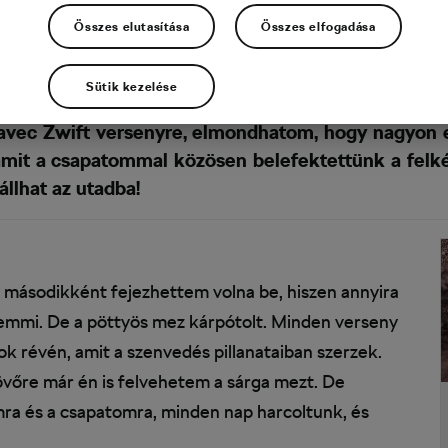
Összes elutasítása
Összes elfogadása
Sütik kezelése
vec Zwift versenyre, elmondhatom, hogy nagyon e
mit a csapatommal közösen belefektettünk a felké
llhat az utadba!
 másodikként fejezhettem volna be, hiszen annyira
emmi. De a pöttyös mez kárpótolt. Minden verseny
k révén, amit a szenvedés pillanataiban szerzek.
övőre már én is felvehetem a sárga mezt. De
a és a csapatomra, minden nap harcoltunk, és