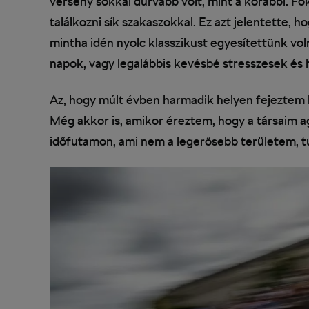
verseny sokkal durvább volt, mint a korábbi. F
találkozni sík szakaszokkal. Ez azt jelentette,
mintha idén nyolc klasszikust egyesítettünk vo
napok, vagy legalábbis kevésbé stresszesek és 
Az, hogy múlt évben harmadik helyen fejeztem 
Még akkor is, amikor éreztem, hogy a társaim 
időfutamon, ami nem a legerősebb területem, 