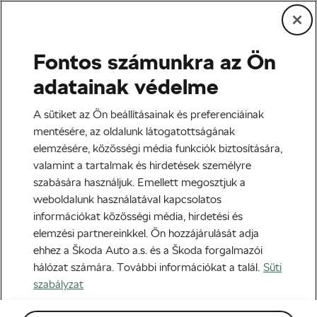
Fontos számunkra az Ön
Országúti kerékpár
adatainak védelme
Az 5 legrosszabb bicikliút
A sütiket az Ön beállításainak és preferenciáinak
Spanyolországban
mentésére, az oldalunk látogatottságának
elemzésére, közösségi média funkciók biztosítására,
Szerző:
WeLoveCycling
2021-11-29
06:00
-kor
valamint a tartalmak és hirdetések személyre
5 perc olvasási idő
szabására használjuk. Emellett megosztjuk a
weboldalunk használatával kapcsolatos
információkat közösségi média, hirdetési és
elemzési partnereinkkel. Ön hozzájárulását adja
ehhez a Škoda Auto a.s. és a Škoda forgalmazói
hálózat számára. További információkat a talál.
Süti
szabályzat