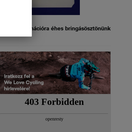
esen az információra éhes bringásösztönünk