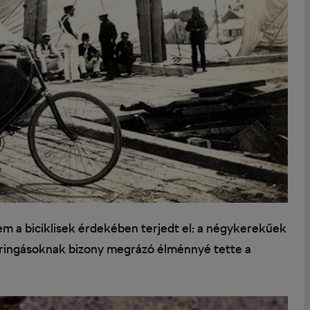
em a biciklisek érdekében terjedt el: a négykerekűek
bringásoknak bizony megrázó élménnyé tette a