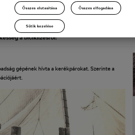
Összes elutasítása
Összes elfogadása
Sütik kezelése
dekességeket is, a kettő kombinációja pedig egyen
esség a biciklizésről:
abadság gépének hívta a kerékpárokat. Szerinte a
ációjáért.