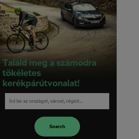
Találd meg a számodra
tökéletes
kerékpárútvonalat!
Search