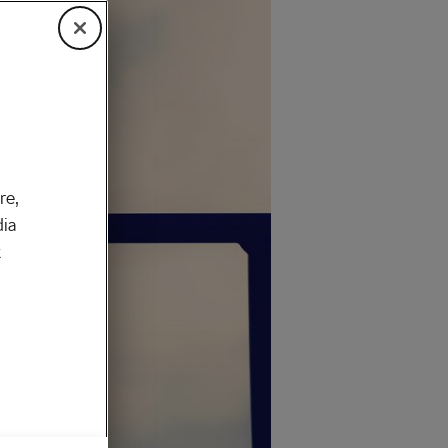
re,
dia
k