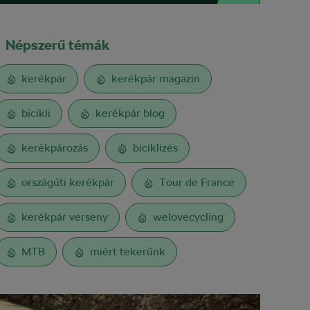
Népszerű témák
kerékpár
kerékpár magazin
bicikli
kerékpár blog
kerékpározás
biciklizés
országúti kerékpár
Tour de France
kerékpár verseny
welovecycling
MTB
miért tekerünk