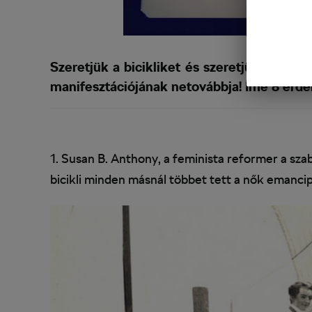
Szeretjük a bicikliket és szeretjük az ér
manifesztációjának netovábbja! Íme 8 érdek
1. Susan B. Anthony, a feminista reformer a sz
bicikli minden másnál többet tett a nők emancip