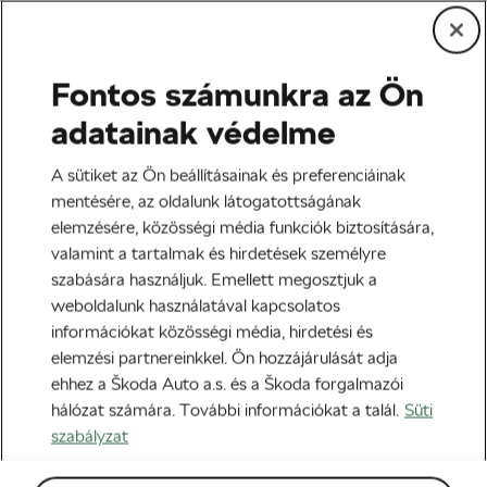
Fontos számunkra az Ön
Edzés és életmód
adatainak védelme
Stressz és szorongás a
A sütiket az Ön beállításainak és preferenciáinak
biciklizés útjában: hogyan
mentésére, az oldalunk látogatottságának
elemzésére, közösségi média funkciók biztosítására,
szabadulj meg tőlük?
valamint a tartalmak és hirdetések személyre
szabására használjuk. Emellett megosztjuk a
Szerző:
Jiří Kaloč
2021-08-18
06:00
-kor
weboldalunk használatával kapcsolatos
5 perc olvasási idő
információkat közösségi média, hirdetési és
elemzési partnereinkkel. Ön hozzájárulását adja
ehhez a Škoda Auto a.s. és a Škoda forgalmazói
hálózat számára. További információkat a talál.
Süti
szabályzat