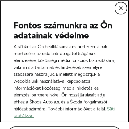
Fontos számunkra az Ön
Edzés és életmód
adatainak védelme
Hogyan hat a szív
A sütiket az Ön beállításainak és preferenciáinak
egészségére a feldolgozott
mentésére, az oldalunk látogatottságának
elemzésére, közösségi média funkciók biztosítására,
hús?
valamint a tartalmak és hirdetések személyre
szabására használjuk. Emellett megosztjuk a
Szerző:
WLC
2021-05-22
06:00
-kor
weboldalunk használatával kapcsolatos
információkat közösségi média, hirdetési és
elemzési partnereinkkel. Ön hozzájárulását adja
ehhez a Škoda Auto a.s. és a Škoda forgalmazói
hálózat számára. További információkat a talál.
Süti
szabályzat