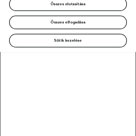
Összes elutasítása
Összes elfogadása
Sütik kezelése
Hosszú túrára készülsz, és azon gondolkozol,
milyen harapnivalókat vigyél magaddal?
Általában felmerül ilyenkor a szárított
marhahús, az energiagélek, a sonkás-sajtos
szendvics, a banán és a mogyoróvaj, hiszen
ezek rengeteg energiát adnak. Melyik a jó
döntés?