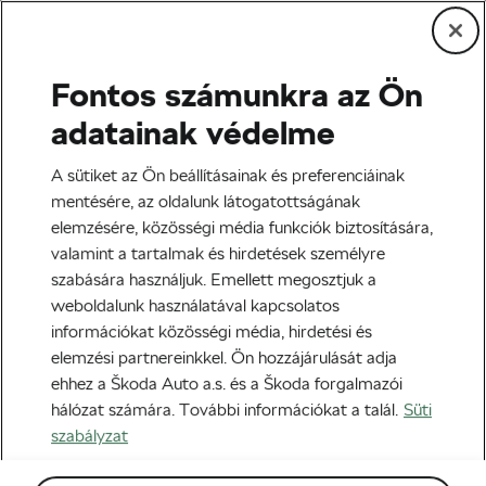
Fontos számunkra az Ön
Edzés és életmód
adatainak védelme
Biciklizés vagy futás: melyik
A sütiket az Ön beállításainak és preferenciáinak
a jobb?
mentésére, az oldalunk látogatottságának
elemzésére, közösségi média funkciók biztosítására,
Szerző:
Jiri Kaloc
2021-05-21
07:00
-kor
valamint a tartalmak és hirdetések személyre
6 perc olvasási idő
szabására használjuk. Emellett megosztjuk a
weboldalunk használatával kapcsolatos
információkat közösségi média, hirdetési és
elemzési partnereinkkel. Ön hozzájárulását adja
ehhez a Škoda Auto a.s. és a Škoda forgalmazói
hálózat számára. További információkat a talál.
Süti
szabályzat