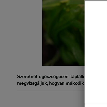
Szeretnél egészségesen táplálkozni, de ne
megvizsgáljuk, hogyan működik ez a fajta é