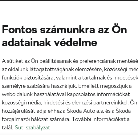
Fontos számunkra az Ön
adatainak védelme
A sütiket az Ön beállításainak és preferenciáinak mentésé
az oldalunk látogatottságának elemzésére, közösségi mé
funkciók biztosítására, valamint a tartalmak és hirdetése
személyre szabására használjuk. Emellett megosztjuk a
weboldalunk használatával kapcsolatos információkat
m bírod a diétákat? Lehet, hogy hozzád az intuitív
közösségi média, hirdetési és elemzési partnereinkkel. Ön
trend, és milyen előnyei vannak a biciklis életmód 
hozzájárulását adja ehhez a Škoda Auto a.s. és a Škoda
forgalmazói hálózat számára. További információkat a
talál.
Süti szabályzat