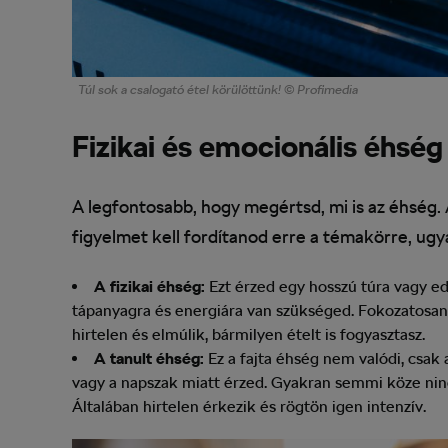
Túl sok a csalogató étel körülöttünk! © Profimedia
Fizikai és emocionális éhség
A legfontosabb, hogy megértsd, mi is az éhség. 
figyelmet kell fordítanod erre a témakörre, ugya
A fizikai éhség:
Ezt érzed egy hosszú túra vagy edz
tápanyagra és energiára van szükséged. Fokozatosan 
hirtelen és elmúlik, bármilyen ételt is fogyasztasz.
A tanult éhség:
Ez a fajta éhség nem valódi, csak 
vagy a napszak miatt érzed. Gyakran semmi köze nincs
Általában hirtelen érkezik és rögtön igen intenzív.