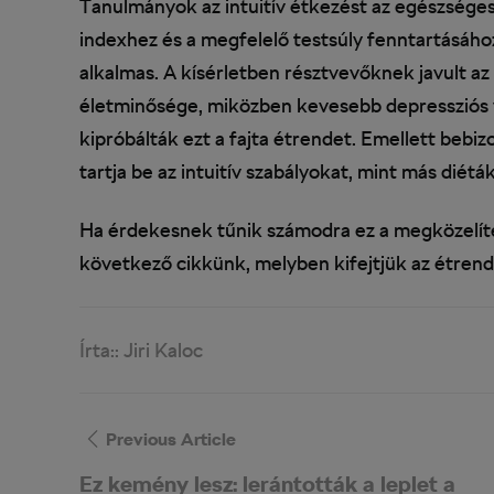
Tanulmányok az intuitív étkezést az egészsége
indexhez és a megfelelő testsúly fenntartásáh
alkalmas. A kísérletben résztvevőknek javult az
életminősége, miközben kevesebb depressziós v
kipróbálták ezt a fajta étrendet. Emellett be
tartja be az intuitív szabályokat, mint más diéták
Ha érdekesnek tűnik számodra ez a megközelítés
következő cikkünk, melyben kifejtjük az étrend 
Írta::
Jiri Kaloc
Previous Article
Ez kemény lesz: lerántották a leplet a