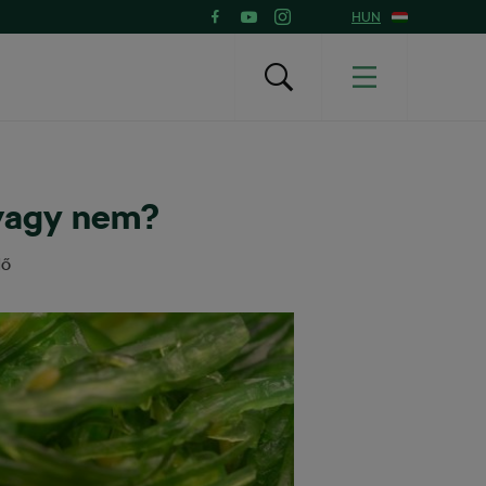
HUN
 vagy nem?
dő