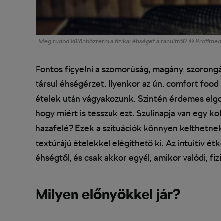
Meg tudod különböztetni a fizikai éhséget a tanulttól? © Profimed
Fontos figyelni a szomorúság, magány, szorong
társul éhségérzet. Ilyenkor az ún. comfort food 
ételek után vágyakozunk. Szintén érdemes elgo
hogy miért is tesszük ezt. Szülinapja van egy k
hazafelé? Ezek a szituációk könnyen kelthetnek
textúrájú ételekkel elégíthető ki. Az intuitív ét
éhségtől, és csak akkor egyél, amikor valódi, fiz
Milyen előnyökkel jár?