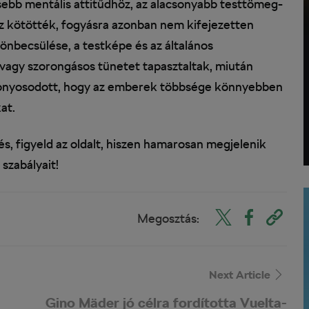
sebb mentális attitűdhöz, az alacsonyabb testtömeg-
oz kötötték, fogyásra azonban nem kifejezetten
 önbecsülése, a testképe és az általános
agy szorongásos tünetet tapasztaltak, miután
bizonyosodott, hogy az emberek többsége könnyebben
at.
, figyeld az oldalt, hiszen hamarosan megjelenik
szabályait!
Megosztás:
Next Article
Gino Mäder jó célra fordította Vuelta-