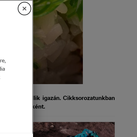
re,
dia
k
 stratégia illik igazán. Cikksorozatunkban
kiegészítőjeként.