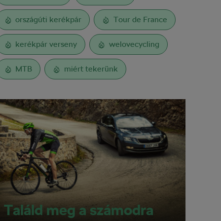
országúti kerékpár
Tour de France
kerékpár verseny
welovecycling
MTB
miért tekerünk
Találd meg a számodra