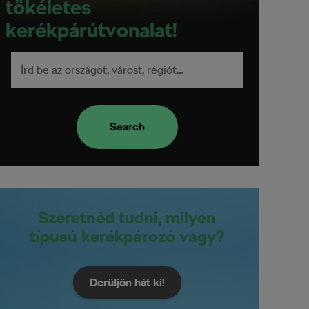
tökéletes
kerékpárútvonalat!
Search
Szeretnéd tudni, milyen
típusú kerékpározó vagy?
Derüljön hát ki!