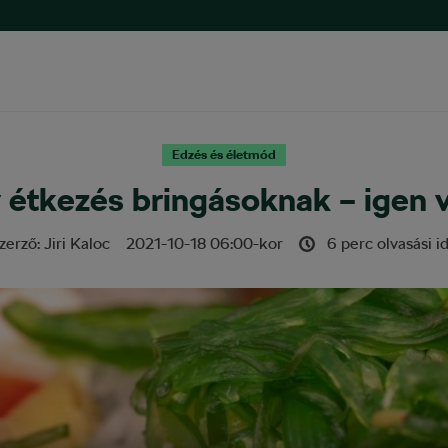
Edzés és életmód
ív étkezés bringásoknak – igen
zerző:
Jiri Kaloc
2021-10-18
06:00
-kor
6 perc olvasási i