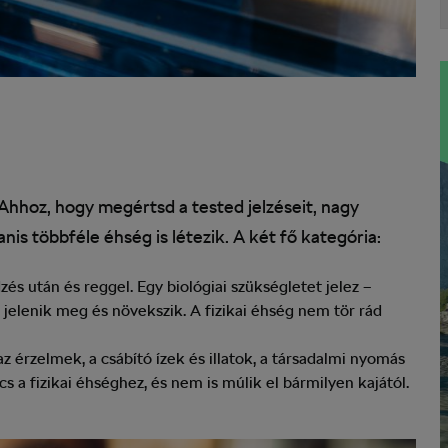
Ahhoz, hogy megértsd a tested jelzéseit, nagy
nis többféle éhség is létezik. A két fő kategória:
és után és reggel. Egy biológiai szükségletet jelez –
jelenik meg és növekszik. A fizikai éhség nem tör rád
az érzelmek, a csábító ízek és illatok, a társadalmi nyomás
 a fizikai éhséghez, és nem is múlik el bármilyen kajától.