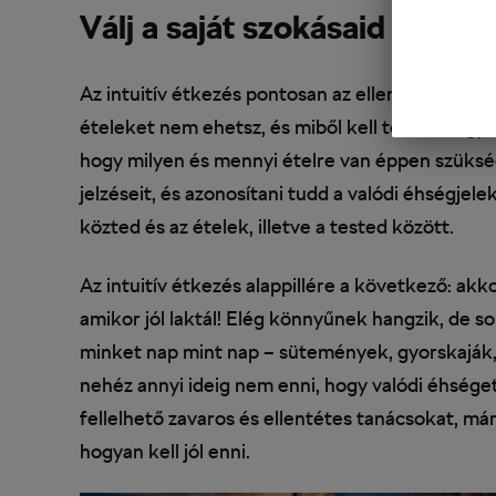
Válj a saját szokásaid szakér
Az intuitív étkezés pontosan az ellentétje a h
ételeket nem ehetsz, és miből kell többet fogya
hogy milyen és mennyi ételre van éppen szükség
jelzéseit, és azonosítani tudd a valódi éhségjele
közted és az ételek, illetve a tested között.
Az intuitív étkezés alappillére a következő: ak
amikor jól laktál! Elég könnyűnek hangzik, de s
minket nap mint nap – sütemények, gyorskaják, cs
nehéz annyi ideig nem enni, hogy valódi éhség
fellelhető zavaros és ellentétes tanácsokat, má
hogyan kell jól enni.