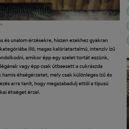
ia
ás és unalom érzésekre, hiszen ezekhez gyakran
kategóriába illő, magas kalóriatartalmú, intenzív ízű
ndolkodni, amikor épp egy szelet tortát eszünk,
ollégának vagy épp csak útbaesett a cukrászda
 hamis éhségérzetet, mely csak különleges ízű és
kezés arra tanít, hogy megszabadulj ettől a típusú
ikai éhséget érzel.