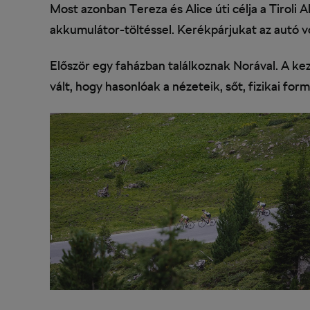
Most azonban Tereza és Alice úti célja a Tiroli A
akkumulátor-töltéssel. Kerékpárjukat az autó vo
Először egy faházban találkoznak Norával. A ke
vált, hogy hasonlóak a nézeteik, sőt, fizikai for