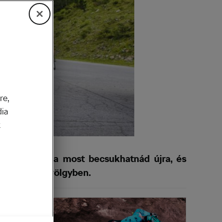
re,
dia
k
 várt rád? Ha most becsukhatnád újra, és
 a Kaunertal-völgyben.