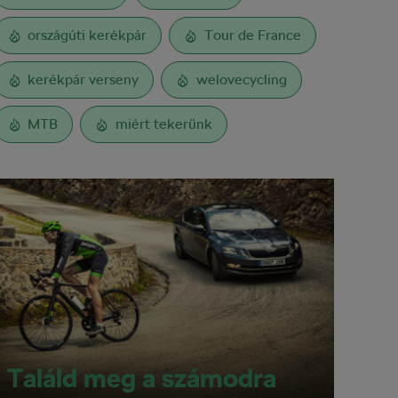
országúti kerékpár
Tour de France
kerékpár verseny
welovecycling
MTB
miért tekerünk
Találd meg a számodra