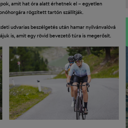
lpok, amit hat óra alatt érhetnek el – egyetlen
nóhorgára rögzített tartón szállítják.
zdeti udvarias beszélgetés után hamar nyilvánvalóvá
májuk is, amit egy rövid bevezető túra is megerősít.