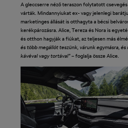
A gleccserre néző teraszon folytatott csevegés
várták. Mindannyiukat ex- vagy jelenlegi barát
marketinges állását is otthagyta a bécsi belvár
kerékpározásra. Alice, Tereza és Nora is egyet
és otthon hagyják a fiúkat, az teljesen más élm
és több megállót teszünk, várunk egymásra, és
kávéval vagy tortával”
– foglalja össze Alice.