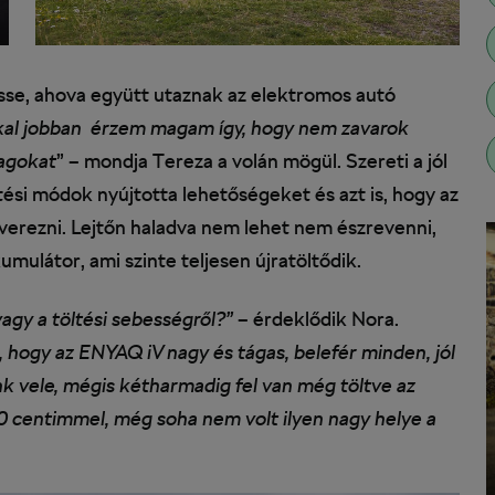
asse, ahova együtt utaznak az elektromos autó
kal jobban érzem magam így, hogy nem zavarok
agokat
” – mondja Tereza a volán mögül. Szereti a jól
ési módok nyújtotta lehetőségeket és azt is, hogy az
verezni. Lejtőn haladva nem lehet nem észrevenni,
mulátor, ami szinte teljesen újratöltődik.
agy a töltési sebességről?”
– érdeklődik Nora.
 hogy az ENYAQ iV nagy és tágas, belefér minden, jól
nk vele, mégis kétharmadig fel van még töltve az
80 centimmel, még soha nem volt ilyen nagy helye a