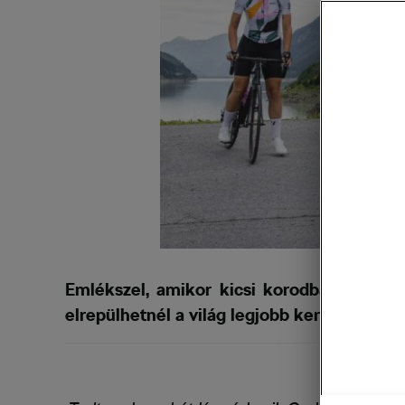
Emlékszel, amikor kicsi korodban behuny
elrepülhetnél a világ legjobb kerékpáros he