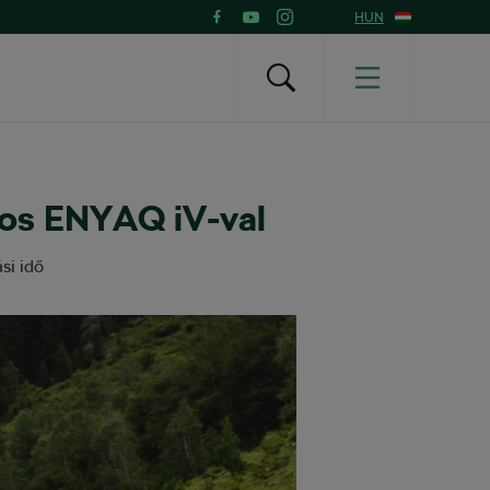
HUN
mos ENYAQ iV-val
si idő