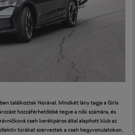
en találkoztak Norával. Mindkét lány tagja a Girls
pározást hozzáférhetőbbé tegye a nők számára, és
rávníčková cseh kerékpáros által alapított klub az
kollektív túrákat szerveztek a cseh hegyvonulatokon.