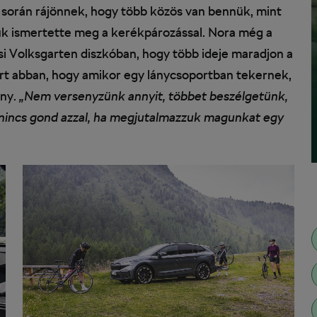
 során rájönnek, hogy több közös van bennük, mint
juk ismertette meg a kerékpározással. Nora még a
osi Volksgarten diszkóban, hogy több ideje maradjon a
ért abban, hogy amikor egy lánycsoportban tekernek,
ény.
„Nem versenyzünk annyit, többet beszélgetünk,
 nincs gond azzal, ha megjutalmazzuk magunkat egy