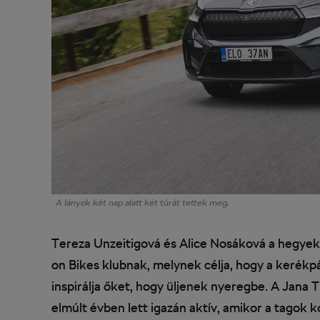
A lányok két nap alatt két túrát tettek meg.
Tereza Unzeitigová és Alice Nosáková a hegyekb
on Bikes klubnak, melynek célja, hogy a kerék
inspirálja őket, hogy üljenek nyeregbe. A Jana T
elmúlt évben lett igazán aktív, amikor a tagok 