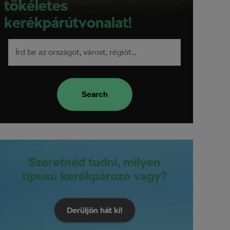
tökéletes
kerékpárútvonalat!
Search
Szeretnéd tudni, milyen
típusú kerékpározó vagy?
Derüljön hát ki!