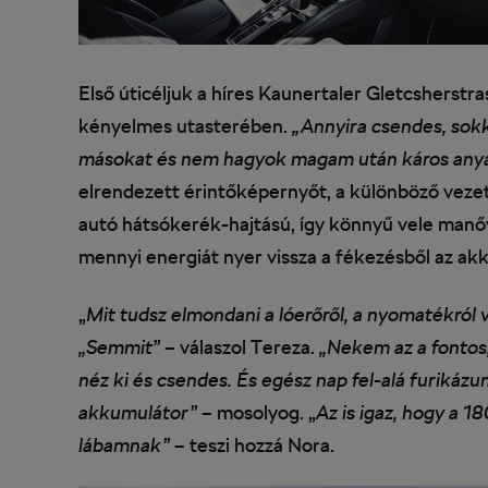
Első úticéljuk a híres Kaunertaler Gletcsherstr
kényelmes utasterében.
„Annyira csendes, sok
másokat és nem hagyok magam után káros any
elrendezett érintőképernyőt, a különböző vezet
autó hátsókerék-hajtású, így könnyű vele manő
mennyi energiát nyer vissza a fékezésből az akku
„
Mit tudsz elmondani a lóerőről, a nyomatékról v
„Semmit”
– válaszol Tereza.
„Nekem az a fontos,
néz ki és csendes. És egész nap fel-alá furikázu
akkumulátor”
– mosolyog. „
Az is igaz, hogy a 1
lábamnak”
– teszi hozzá Nora.