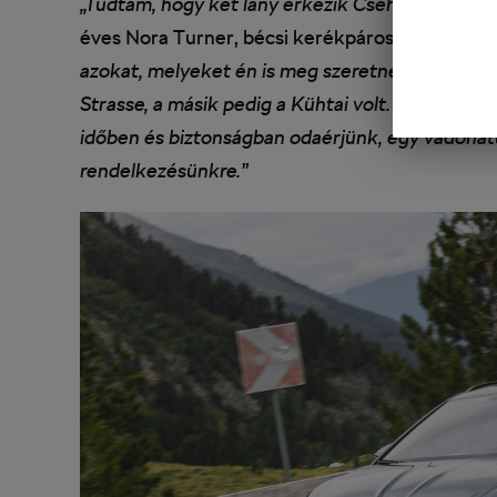
„Tudtam, hogy két lány érkezik Csehországból A
éves Nora Turner, bécsi kerékpáros.
„Listába sz
azokat, melyeket én is meg szeretnék még látoga
Strasse, a másik pedig a Kühtai volt. Két célpo
időben és biztonságban odaérjünk, egy vadonatú
rendelkezésünkre.”