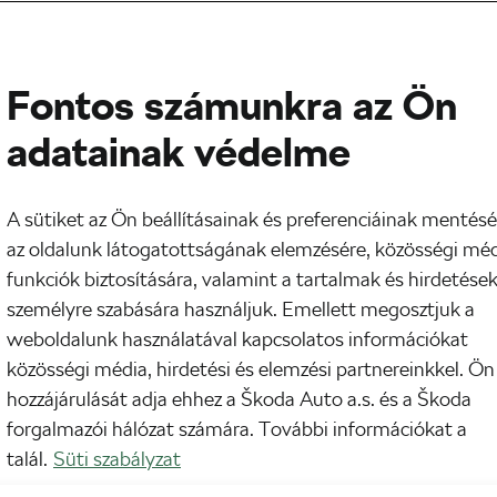
Fontos számunkra az Ön
adatainak védelme
A sütiket az Ön beállításainak és preferenciáinak mentésé
az oldalunk látogatottságának elemzésére, közösségi mé
funkciók biztosítására, valamint a tartalmak és hirdetése
személyre szabására használjuk. Emellett megosztjuk a
weboldalunk használatával kapcsolatos információkat
tad a szemed, és amikor kinyitottad, meglepetés
közösségi média, hirdetési és elemzési partnereinkkel. Ön
lyére, vajon hol bukkannál fel? Eláruljuk: Tirolban,
hozzájárulását adja ehhez a Škoda Auto a.s. és a Škoda
forgalmazói hálózat számára. További információkat a
talál.
Süti szabályzat