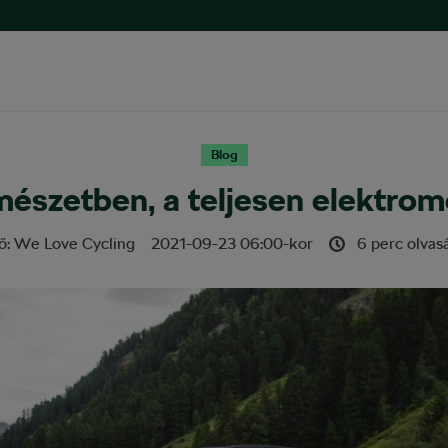
Blog
rmészetben, a teljesen elektro
ő:
We Love Cycling
2021-09-23
06:00
-kor
6 perc olvasá