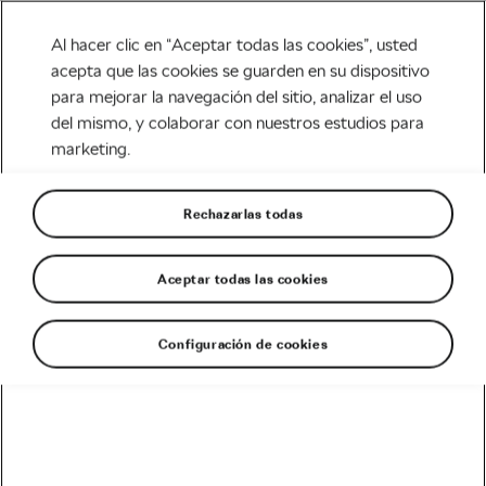
Al hacer clic en “Aceptar todas las cookies”, usted
acepta que las cookies se guarden en su dispositivo
para mejorar la navegación del sitio, analizar el uso
Tag:
vuelta pase vip
del mismo, y colaborar con nuestros estudios para
marketing.
Rechazarlas todas
La Vuelta de los aficionados. Así viven
la carrera
Aceptar todas las cookies
septiembre 5, 2017
en
8:31 pm
Carretera
Configuración de cookies
Recomendado