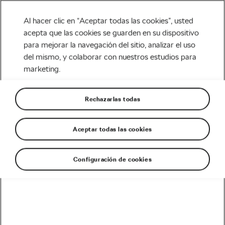
Al hacer clic en “Aceptar todas las cookies”, usted
acepta que las cookies se guarden en su dispositivo
para mejorar la navegación del sitio, analizar el uso
Tag:
videos titan desert
del mismo, y colaborar con nuestros estudios para
marketing.
Rechazarlas todas
La Titan Desert 2019 en fotos y
vídeos
Aceptar todas las cookies
mayo 23, 2019
en
8:50 am
MTB & Aventura
Configuración de cookies
Recomendado