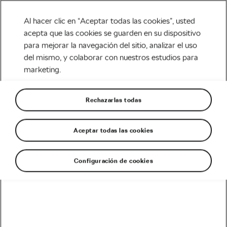
Al hacer clic en “Aceptar todas las cookies”, usted
acepta que las cookies se guarden en su dispositivo
para mejorar la navegación del sitio, analizar el uso
Tag:
vatios alaphilippe
del mismo, y colaborar con nuestros estudios para
marketing.
Rechazarlas todas
¿Cuantos vatios mueven los ciclistas
profesionales?
Aceptar todas las cookies
marzo 20, 2020
en
11:06 am
5 min de lectura
Carretera
Configuración de cookies
Recomendado