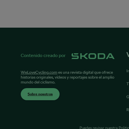
Contenido creado por
I
WeLoveCycling.com
es una revista digital que ofrece
historias originales, vídeos y reportajes sobre el amplio
mundo del ciclismo.
T
Sobre nosotros
G
R
Puedes revisar nuestra
Politi