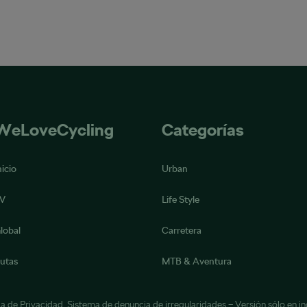
WeLoveCycling
Categorías
nicio
Urban
V
Life Style
lobal
Carretera
utas
MTB & Aventura
ca de Privacidad
,
Sistema de denuncia de irregularidades
– Versión sólo en in