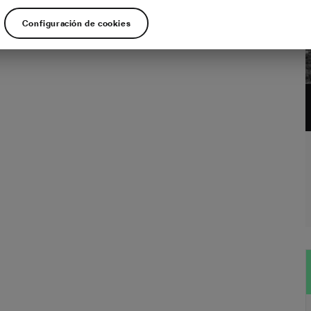
 etapa de La Vuelta 2019 generó 6662 tweets y casi 3,5 millones de
es entre las 17.14 y las 20.37, el tiempo que estuvo el pelotón rodando. Los
Configuración de cookies
Kantar Media revelan que la presencia de la ronda española en las redes…