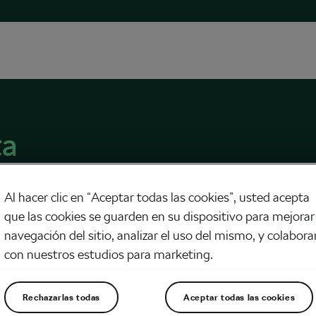
ta
Al hacer clic en “Aceptar todas las cookies”, usted acepta
que las cookies se guarden en su dispositivo para mejorar 
navegación del sitio, analizar el uso del mismo, y colabora
con nuestros estudios para marketing.
elta en las redes sociales
 3, 2019
en
6:30 pm
ra
Rechazarlas todas
Aceptar todas las cookies