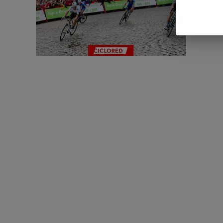
La última
impresion
datos de 