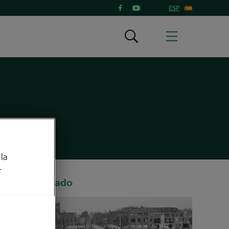
ESP
la
r
Recomendado