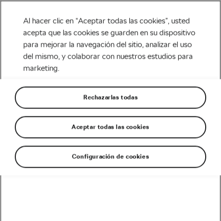
Al hacer clic en “Aceptar todas las cookies”, usted
acepta que las cookies se guarden en su dispositivo
para mejorar la navegación del sitio, analizar el uso
Tag:
rodillo virtual
del mismo, y colaborar con nuestros estudios para
marketing.
rouvy
Rechazarlas todas
Aceptar todas las cookies
La carrera ROUVY: Compite en el
rodillo y gana el maillot firmado por
Peter Sagan
diciembre 27, 2019
en
5:24 pm
Configuración de cookies
5 min de lectura
Carretera
Recomendado