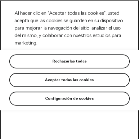
Al hacer clic en “Aceptar todas las cookies”, usted
acepta que las cookies se guarden en su dispositivo
para mejorar la navegación del sitio, analizar el uso
Tag:
patrocinadores
del mismo, y colaborar con nuestros estudios para
marketing.
ciclismo
Rechazarlas todas
Aceptar todas las cookies
Los patrocinadores de equipos
ciclistas más raros
noviembre 9, 2018
en
6:21 pm
Configuración de cookies
5 min de lectura
Carretera
Recomendado