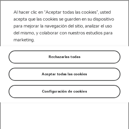
Al hacer clic en “Aceptar todas las cookies”, usted
acepta que las cookies se guarden en su dispositivo
para mejorar la navegación del sitio, analizar el uso
Tag:
maletero coche
del mismo, y colaborar con nuestros estudios para
marketing.
para bici
Rechazarlas todas
Aceptar todas las cookies
¿Cómo transportar la bicicleta en el
coche?
septiembre 19, 2017
en
10:40 am
Configuración de cookies
Carretera
Recomendado