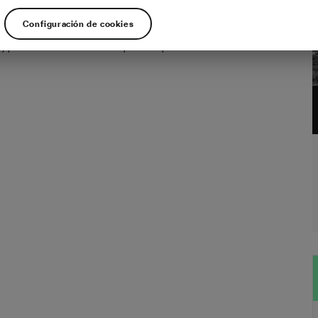
ene diferente el Giro de Italia al resto de las carreras es la pasión con la que la
Configuración de cookies
 aficionados. La corsa rosa es lo máximo para un italiano, la organización lo
 y permite recorrer sus carreteras poco tiempo antes de…