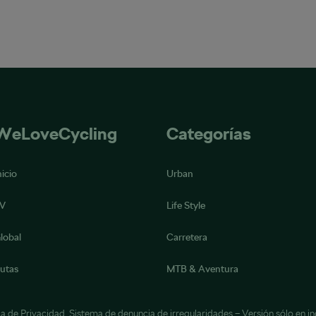
WeLoveCycling
Categorías
nicio
Urban
V
Life Style
lobal
Carretera
utas
MTB & Aventura
ca de Privacidad
,
Sistema de denuncia de irregularidades
– Versión sólo en in