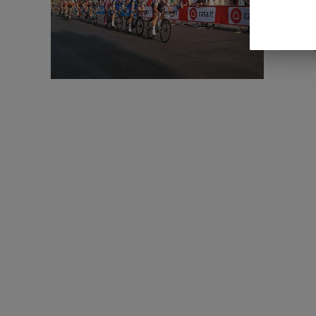
Si algo ti
viven los
entiende,