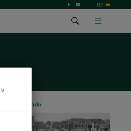
ESP
la
r
Recomendado