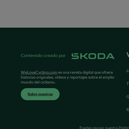
Contenido creado por
I
WeLoveCycling.com
es una revista digital que ofrece
historias originales, vídeos y reportajes sobre el amplio
mundo del ciclismo.
T
Sobre nosotros
G
R
Puedes revisar nuestra
Politi