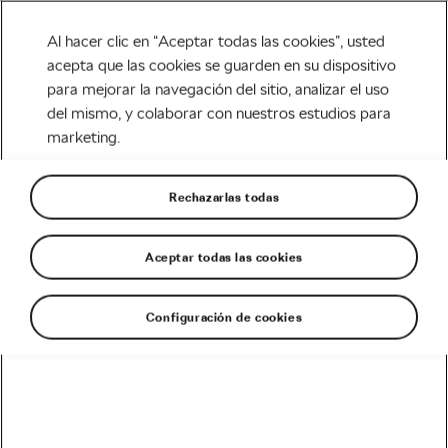
Al hacer clic en “Aceptar todas las cookies”, usted
acepta que las cookies se guarden en su dispositivo
para mejorar la navegación del sitio, analizar el uso
Tag:
cycling tenerife
del mismo, y colaborar con nuestros estudios para
marketing.
Rechazarlas todas
Tenerife ciclista… sin subir el Teide
marzo 29, 2019
en
7:19 pm
Aceptar todas las cookies
Carretera
Configuración de cookies
Recomendado