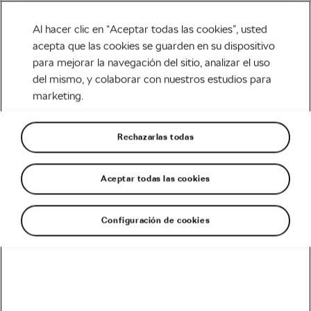
Al hacer clic en “Aceptar todas las cookies”, usted
acepta que las cookies se guarden en su dispositivo
para mejorar la navegación del sitio, analizar el uso
Tag:
cicloturismo en
del mismo, y colaborar con nuestros estudios para
marketing.
verano
Rechazarlas todas
Aceptar todas las cookies
Los mejores lugares para ir en bici,
por Andy Schleck
diciembre 23, 2020
en
10:02 am
Configuración de cookies
5 min de lectura
Carretera
Recomendado