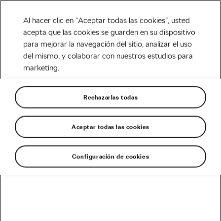
Al hacer clic en “Aceptar todas las cookies”, usted
acepta que las cookies se guarden en su dispositivo
para mejorar la navegación del sitio, analizar el uso
Tag:
aumentar vatios
del mismo, y colaborar con nuestros estudios para
marketing.
Rechazarlas todas
Entrenamiento para mejor la relación
peso-potencia
Aceptar todas las cookies
marzo 29, 2020
en
5:19 pm
5 min de lectura
Carretera
Configuración de cookies
Recomendado