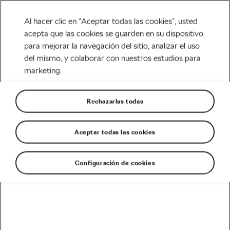
Al hacer clic en “Aceptar todas las cookies”, usted
acepta que las cookies se guarden en su dispositivo
para mejorar la navegación del sitio, analizar el uso
Tag:
apps para ciclistas
del mismo, y colaborar con nuestros estudios para
marketing.
Rechazarlas todas
8 apps ciclistas que no son strava
enero 14, 2019
en
5:11 pm
7 min de lectura
Aceptar todas las cookies
Carretera
Configuración de cookies
Recomendado